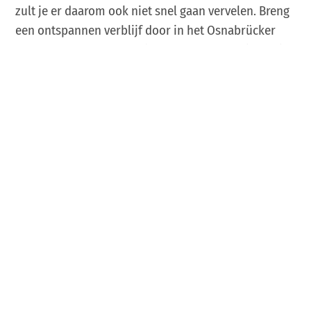
zult je er daarom ook niet snel gaan vervelen. Breng
een ontspannen verblijf door in het Osnabrücker
Land: omgeven door parken en natuur of midden in
een bruisend stadscentrum.
Hotels in het Osnabrücker Land
boeken