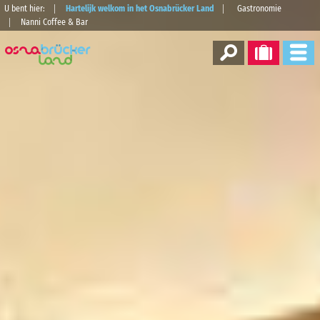
U bent hier:
Hartelijk welkom in het Osnabrücker Land
Gastronomie
Nanni Coffee & Bar