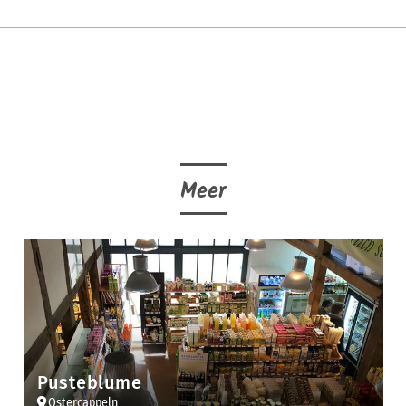
Meer
Pusteblume
Ostercappeln