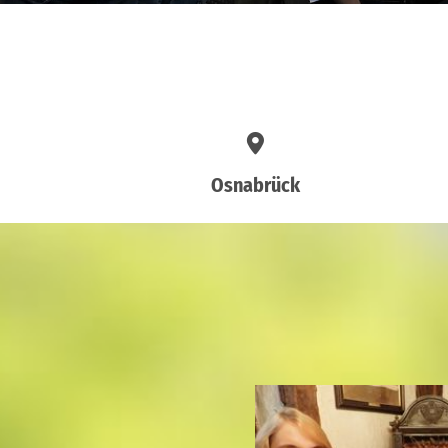
Osnabrück