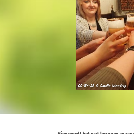
CC-BY-SA © Carolin Utendrup
Hier wordt het wat krapper, maar d