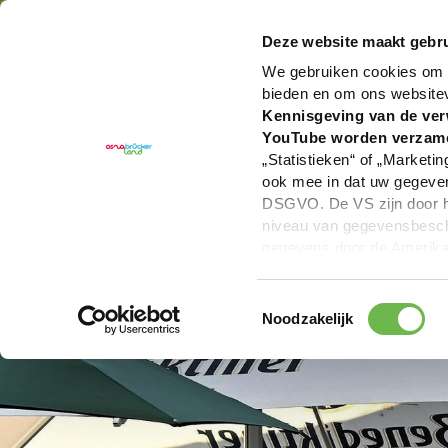
U bent hier:
Hartelijk welkom in het Osnabrücker La
Deze website maakt gebru
We gebruiken cookies om c
bieden en om ons website
Kennisgeving van de ver
YouTube worden verzam
„Statistieken“ of „Marketin
ook mee in dat uw gegevens
DSGVO. De VS zijn door he
niveau van gegevensbesche
gegevens door de Amerikaa
mogelijk ook zonder enig r
keuzevakken (voorkeuren, 
Toestemmingsselectie
overdracht niet plaatsvind
Noodzakelijk
We geven u hier graag mee