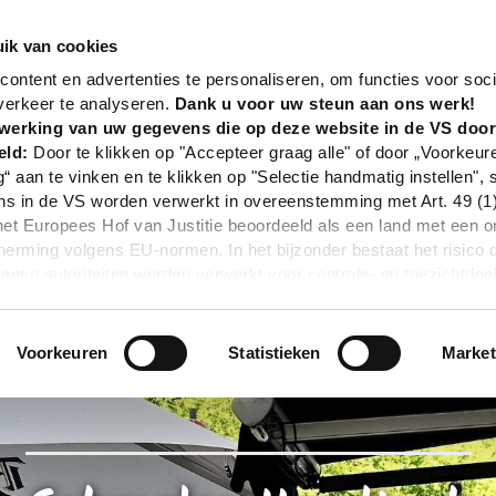
nd
Gastronomie
Schmales Handtuch
ik van cookies
ontent en advertenties te personaliseren, om functies voor soci
verkeer te analyseren.
Dank u voor uw steun aan ons werk!
werking van uw gegevens die op deze website in de VS doo
eld:
Door te klikken op "Accepteer graag alle" of door „Voorkeur
g“ aan te vinken en te klikken op "Selectie handmatig instellen", 
 in de VS worden verwerkt in overeenstemming met Art. 49 (1) z
t Europees Hof van Justitie beoordeeld als een land met een o
rming volgens EU-normen. In het bijzonder bestaat het risico 
nse autoriteiten worden verwerkt voor controle- en toezichtdoe
echtsmiddel. Indien u op "Selectie handmatig instellen" klikt en 
statistieken of marketing) hebt geselecteerd, zal de hierboven
en. Voor meer informatie, zie onze privacyverklaring.
Voorkeuren
Statistieken
Market
r gedetailleerde informatie:
Privacybeleid
|
Impressum