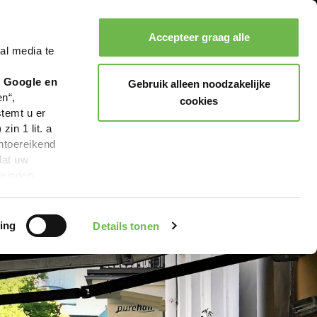
Accepteer graag alle
al media te
Zoeken
Boeken
Menu
r Google en
Gebruik alleen noodzakelijke
en“,
cookies
stemt u er
in 1 lit. a
ntoereikend
dat uw
leinden,
geen van de
 beschreven
ing
Details tonen