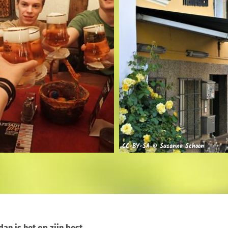
CC-BY-SA © Susanne Schoon
an is het op zijn best.