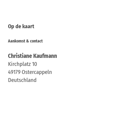
Op de kaart
Aankomst & contact
Christiane Kaufmann
Kirchplatz 10
49179
Ostercappeln
Deutschland
Tel.:
+49 5473 / 12 03
E-mail:
kontakt@pusteblume-naturkost.de
Aankomst plannen