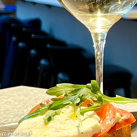
CC-BY-NC © L&T