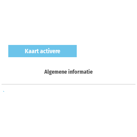
Kaart activere
Algemene informatie
Ausstattung
Küchenangebote
Openingstijden