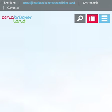
U bent hier:
Hartelijk welkom in het Osnabrücker Land
Gastronomie
Cervantes