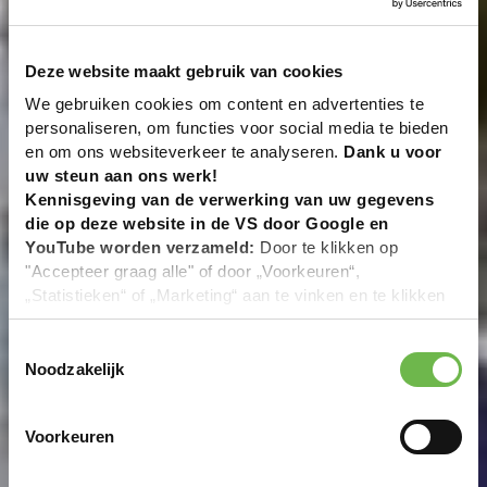
Deze website maakt gebruik van cookies
We gebruiken cookies om content en advertenties te
personaliseren, om functies voor social media te bieden
en om ons websiteverkeer te analyseren.
Dank u voor
uw steun aan ons werk!
Kennisgeving van de verwerking van uw gegevens
die op deze website in de VS door Google en
YouTube worden verzameld:
Door te klikken op
"Accepteer graag alle" of door „Voorkeuren“,
„Statistieken“ of „Marketing“ aan te vinken en te klikken
op "Selectie handmatig instellen", stemt u er ook mee in
dat uw gegevens in de VS worden verwerkt in
Toestemmingsselectie
overeenstemming met Art. 49 (1) zin 1 lit. a DSGVO. De
Noodzakelijk
VS zijn door het Europees Hof van Justitie beoordeeld
als een land met een ontoereikend niveau van
Voorkeuren
gegevensbescherming volgens EU-normen. In het
bijzonder bestaat het risico dat uw gegevens door de
Amerikaanse autoriteiten worden verwerkt voor controle-