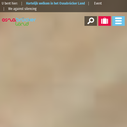
U bent hier:
Hartelijk welkom in het Osnabrücker Land
Event
We against silencing