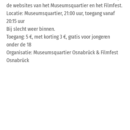
de websites van het Museumsquartier en het Filmfest.
Locatie: Museumsquartier, 21:00 uur, toegang vanaf
20:15 uur
Bij slecht weer binnen.
Toegang: 5 €, met korting 3 €, gratis voor jongeren
onder de 18
Organisatie: Museumsquartier Osnabrück & Filmfest
Osnabrück
DINSDAG 29 september
We against silencing – Zeg eens, hoe voel je je op dit
moment?
In de tuin van het Museumsquartier:
I feel you – Over empathie
Lezing & gesprek met Yasmine M’Barek
Info: Waarom we weer moeten leren empathisch te zijn