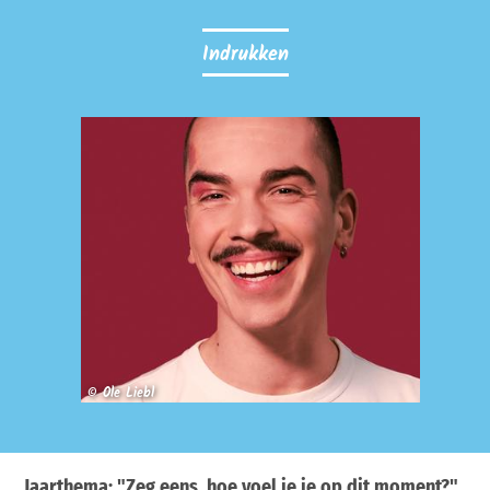
Indrukken
© Ole Liebl
Jaarthema: "Zeg eens, hoe voel je je op dit moment?"