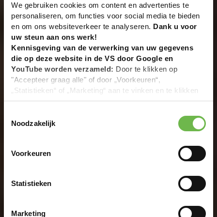
We gebruiken cookies om content en advertenties te
personaliseren, om functies voor social media te bieden
en om ons websiteverkeer te analyseren.
Dank u voor
uw steun aan ons werk!
Kennisgeving van de verwerking van uw gegevens
die op deze website in de VS door Google en
YouTube worden verzameld:
Door te klikken op
"Accepteer graag alle" of door „Voorkeuren“,
„Statistieken“ of „Marketing“ aan te vinken en te klikken
op "Selectie handmatig instellen", stemt u er ook mee in
dat uw gegevens in de VS worden verwerkt in
Toestemmingsselectie
overeenstemming met Art. 49 (1) zin 1 lit. a DSGVO. De
Noodzakelijk
VS zijn door het Europees Hof van Justitie beoordeeld
als een land met een ontoereikend niveau van
Voorkeuren
gegevensbescherming volgens EU-normen. In het
bijzonder bestaat het risico dat uw gegevens door de
Amerikaanse autoriteiten worden verwerkt voor controle-
Statistieken
en toezichtdoeleinden, mogelijk ook zonder enig
rechtsmiddel. Indien u op "Selectie handmatig instellen"
klikt en geen van de keuzevakken (voorkeuren,
Marketing