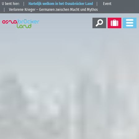
U bent hier:
Hartelijk welkom in het Osnabrücker Land
Event
Verlorene Krieger – Germanen zwischen Macht und Mythos