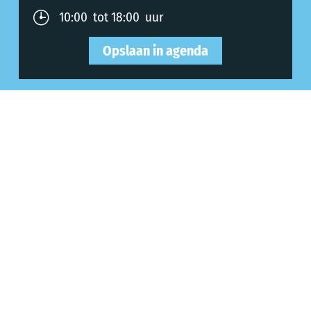
10:00 tot 18:00 uur
Opslaan in agenda
vrijdag, 07.08.2026
10:00 tot 18:00 uur
Opslaan in agenda
zaterdag, 08.08.2026
10:00 tot 18:00 uur