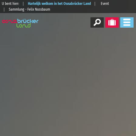
U bent hier:
Hartelijk welkom in het Osnabrücker Land
Event
Sammlung - Felix Nussbaum