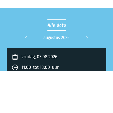
Alle data
 2027
augustus 2026
septe
Previous
Next
vrijdag, 07.08.2026
11:00 tot 18:00 uur
Opslaan in agenda
zaterdag, 08.08.2026