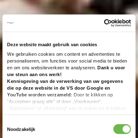
Deze website maakt gebruik van cookies
We gebruiken cookies om content en advertenties te
personaliseren, om functies voor social media te bieden
en om ons websiteverkeer te analyseren.
Dank u voor
uw steun aan ons werk!
Kennisgeving van de verwerking van uw gegevens
die op deze website in de VS door Google en
YouTube worden verzameld:
Door te klikken op
"Accepteer graag alle" of door „Voorkeuren“,
„Statistieken“ of „Marketing“ aan te vinken en te klikken
op "Selectie handmatig instellen", stemt u er ook mee in
dat uw gegevens in de VS worden verwerkt in
Toestemmingsselectie
overeenstemming met Art. 49 (1) zin 1 lit. a DSGVO. De
Noodzakelijk
VS zijn door het Europees Hof van Justitie beoordeeld