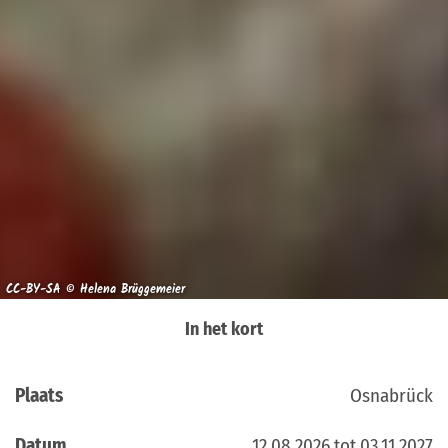
CC-BY-SA © Helena Brüggemeier
In het kort
Plaats
Osnabrück
Datum
12.08.2026 tot 03.11.2027