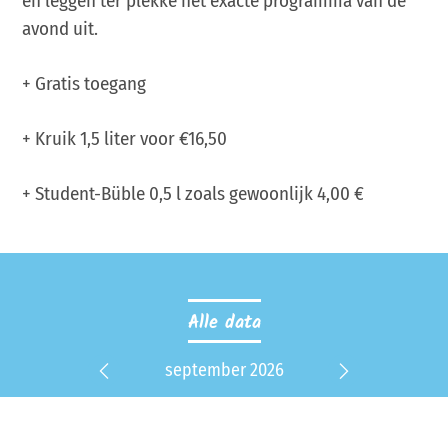
en leggen ter plekke het exacte programma van de
avond uit.
+ Gratis toegang
+ Kruik 1,5 liter voor €16,50
+ Student-Büble 0,5 l zoals gewoonlijk 4,00 €
Alle data
 2027
september 2026
okt
Previous
Next
dinsdag, 01.09.2026