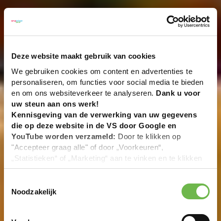
Deze website maakt gebruik van cookies
We gebruiken cookies om content en advertenties te
personaliseren, om functies voor social media te bieden
en om ons websiteverkeer te analyseren.
Dank u voor
uw steun aan ons werk!
Kennisgeving van de verwerking van uw gegevens
die op deze website in de VS door Google en
YouTube worden verzameld:
Door te klikken op
"Accepteer graag alle" of door „Voorkeuren“,
„Statistieken“ of „Marketing“ aan te vinken en te klikken
op "Selectie handmatig instellen", stemt u er ook mee in
dat uw gegevens in de VS worden verwerkt in
Toestemmingsselectie
overeenstemming met Art. 49 (1) zin 1 lit. a DSGVO. De
Noodzakelijk
VS zijn door het Europees Hof van Justitie beoordeeld
als een land met een ontoereikend niveau van