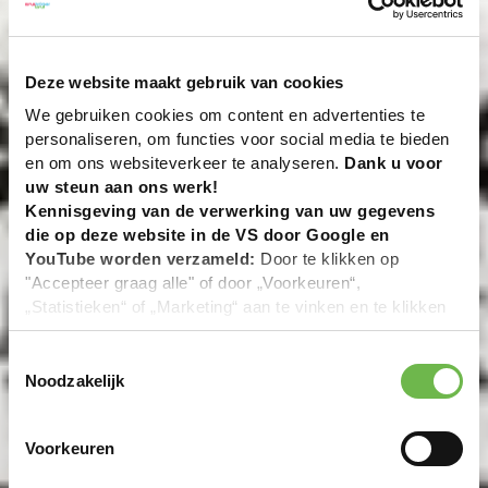
Deze website maakt gebruik van cookies
We gebruiken cookies om content en advertenties te
personaliseren, om functies voor social media te bieden
en om ons websiteverkeer te analyseren.
Dank u voor
uw steun aan ons werk!
Kennisgeving van de verwerking van uw gegevens
die op deze website in de VS door Google en
YouTube worden verzameld:
Door te klikken op
"Accepteer graag alle" of door „Voorkeuren“,
„Statistieken“ of „Marketing“ aan te vinken en te klikken
op "Selectie handmatig instellen", stemt u er ook mee in
dat uw gegevens in de VS worden verwerkt in
Toestemmingsselectie
overeenstemming met Art. 49 (1) zin 1 lit. a DSGVO. De
Noodzakelijk
VS zijn door het Europees Hof van Justitie beoordeeld
als een land met een ontoereikend niveau van
Voorkeuren
gegevensbescherming volgens EU-normen. In het
bijzonder bestaat het risico dat uw gegevens door de