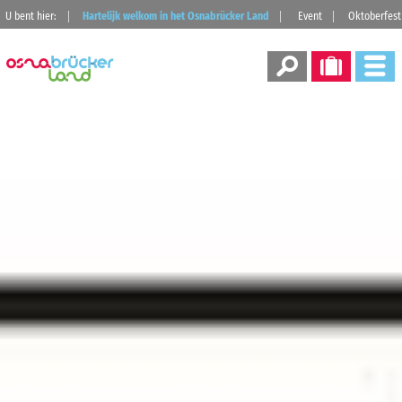
U bent hier:
Hartelijk welkom in het Osnabrücker Land
Event
Oktoberfest