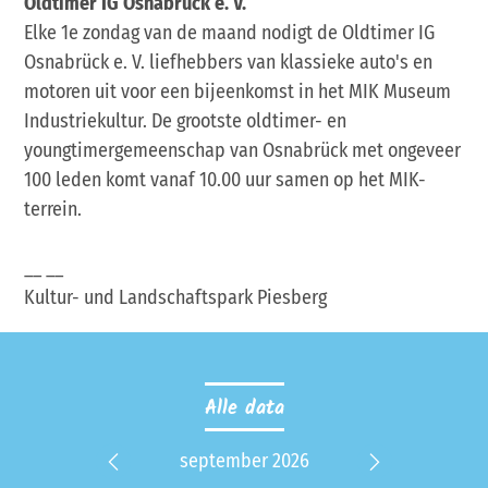
Oldtimer IG Osnabrück e. V.
Elke 1e zondag van de maand nodigt de Oldtimer IG
Osnabrück e. V. liefhebbers van klassieke auto's en
motoren uit voor een bijeenkomst in het MIK Museum
Industriekultur. De grootste oldtimer- en
youngtimergemeenschap van Osnabrück met ongeveer
100 leden komt vanaf 10.00 uur samen op het MIK-
terrein.
__ __
Kultur- und Landschaftspark Piesberg
Alle data
 2027
september 2026
okt
Previous
Next