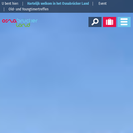
U bent hier:
Hartelijk welkom in het Osnabrücker Land
Event
Old- und Youngtimertreffen