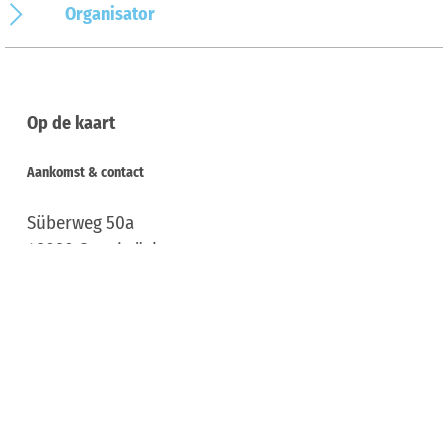
Organisator
Op de kaart
Aankomst & contact
Süberweg 50a
49090
Osnabrück
Deutschland
Tel.:
+ 49 541 / 122 447
E-mail:
info@mik-osnabrueck.de
Website:
www.oldtimer-ig-osnabrueck.de
Aankomst plannen