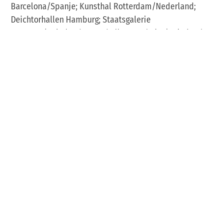
Barcelona/Spanje; Kunsthal Rotterdam/Nederland;
Deichtorhallen Hamburg; Staatsgalerie
Stuttgart/Duitsland; Kunsthalle Mannheim/Duitsland;
Lentos Museum Linz/Oostenrijk; Cubitt
Londen/Verenigd Koninkrijk; Ludlow New York; NY/USA
en The War and Women's Human Rights Museum in
Seoul/Zuid-Korea. In 2010 kreeg ze de opdracht van de
stad München om "Memory Loops" te realiseren, een
akoestisch gedenkteken voor de slachtoffers van het
nationaalsocialisme. Ze ontving talrijke prijzen voor
haar werk, waaronder de Hörspielpreis der
Kriegsblinden (2006), de Kunstpreis der Stadt
München (2010), de Grimme Online Award Spezial
(2011), de Edwin-Scharff-Preis der Stadt Hamburg
(2018) en de Rolandpreis für Kunst im öffentlichen
Raum der Stadt Bremen (2018).