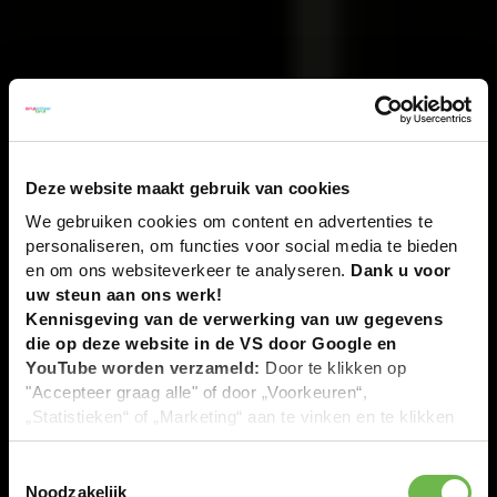
Deze website maakt gebruik van cookies
We gebruiken cookies om content en advertenties te
personaliseren, om functies voor social media te bieden
en om ons websiteverkeer te analyseren.
Dank u voor
uw steun aan ons werk!
Kennisgeving van de verwerking van uw gegevens
die op deze website in de VS door Google en
YouTube worden verzameld:
Door te klikken op
"Accepteer graag alle" of door „Voorkeuren“,
„Statistieken“ of „Marketing“ aan te vinken en te klikken
op "Selectie handmatig instellen", stemt u er ook mee in
dat uw gegevens in de VS worden verwerkt in
Toestemmingsselectie
overeenstemming met Art. 49 (1) zin 1 lit. a DSGVO. De
Noodzakelijk