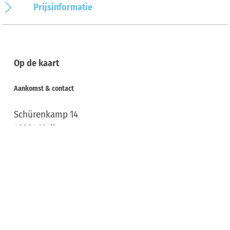
Prijsinformatie
Op de kaart
Aankomst & contact
Schürenkamp 14
49324
Melle
Deutschland
Tel.:
+ 49 5422 / 965307
E-mail:
n.jaerisch@stadt-melle.de
Website:
www.charakter-events.de
Aankomst plannen