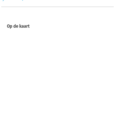
Op de kaart
Aankomst & contact
Am Bergsiek 5
49328
Melle
Deutschland
Aankomst plannen