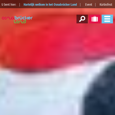
U bent hier:
Hartelijk welkom in het Osnabrücker Land
Event
Kürbisfest