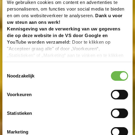
We gebruiken cookies om content en advertenties te
personaliseren, om functies voor social media te bieden
en om ons websiteverkeer te analyseren.
Dank u voor
uw steun aan ons werk!
Kennisgeving van de verwerking van uw gegevens
die op deze website in de VS door Google en
YouTube worden verzameld:
Door te klikken op
"Accepteer graag alle" of door „Voorkeuren“,
„Statistieken“ of „Marketing“ aan te vinken en te klikken
op "Selectie handmatig instellen", stemt u er ook mee in
dat uw gegevens in de VS worden verwerkt in
Toestemmingsselectie
overeenstemming met Art. 49 (1) zin 1 lit. a DSGVO. De
Noodzakelijk
VS zijn door het Europees Hof van Justitie beoordeeld
als een land met een ontoereikend niveau van
Voorkeuren
gegevensbescherming volgens EU-normen. In het
bijzonder bestaat het risico dat uw gegevens door de
Amerikaanse autoriteiten worden verwerkt voor controle-
Statistieken
en toezichtdoeleinden, mogelijk ook zonder enig
rechtsmiddel. Indien u op "Selectie handmatig instellen"
klikt en geen van de keuzevakken (voorkeuren,
Marketing
statistieken of marketing) hebt geselecteerd, zal de