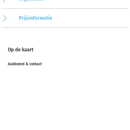
Prijsinformatie
Op de kaart
Aankomst & contact
Phillip-Sigismund-Allee 4
49186
Bad Iburg
Deutschland
Tel.:
+49 5403 788380
E-mail:
info@hotelimpark.de