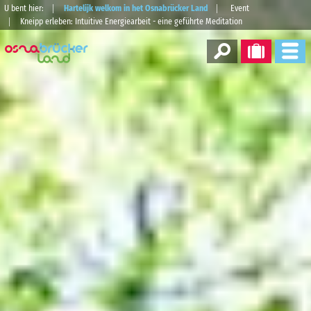
U bent hier:
Hartelijk welkom in het Osnabrücker Land
Event
Kneipp erleben: Intuitive Energiearbeit - eine geführte Meditation