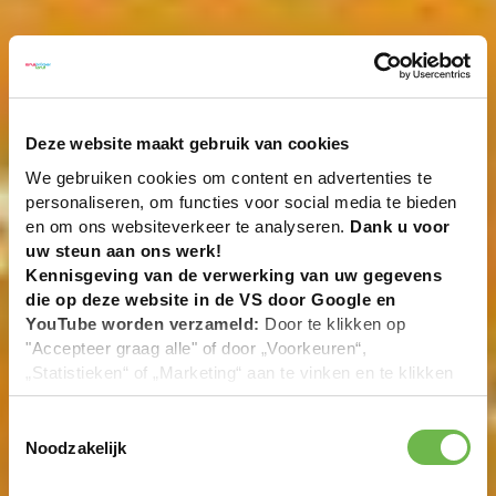
Deze website maakt gebruik van cookies
We gebruiken cookies om content en advertenties te
personaliseren, om functies voor social media te bieden
en om ons websiteverkeer te analyseren.
Dank u voor
uw steun aan ons werk!
Kennisgeving van de verwerking van uw gegevens
die op deze website in de VS door Google en
YouTube worden verzameld:
Door te klikken op
"Accepteer graag alle" of door „Voorkeuren“,
„Statistieken“ of „Marketing“ aan te vinken en te klikken
op "Selectie handmatig instellen", stemt u er ook mee in
dat uw gegevens in de VS worden verwerkt in
Toestemmingsselectie
overeenstemming met Art. 49 (1) zin 1 lit. a DSGVO. De
Noodzakelijk
VS zijn door het Europees Hof van Justitie beoordeeld
als een land met een ontoereikend niveau van