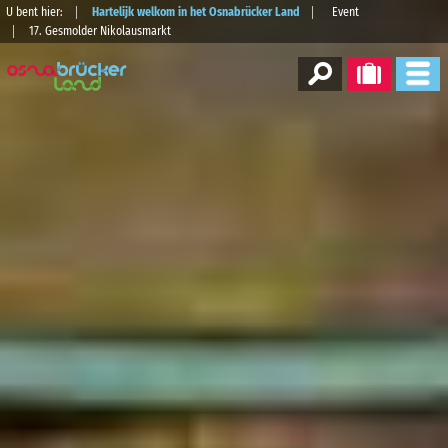
U bent hier:
Hartelijk welkom in het Osnabrücker Land
Event
17. Gesmolder Nikolausmarkt