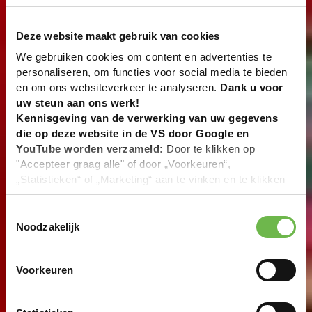
Deze website maakt gebruik van cookies
We gebruiken cookies om content en advertenties te
personaliseren, om functies voor social media te bieden
en om ons websiteverkeer te analyseren.
Dank u voor
uw steun aan ons werk!
Kennisgeving van de verwerking van uw gegevens
die op deze website in de VS door Google en
YouTube worden verzameld:
Door te klikken op
"Accepteer graag alle" of door „Voorkeuren“,
„Statistieken“ of „Marketing“ aan te vinken en te klikken
op "Selectie handmatig instellen", stemt u er ook mee in
dat uw gegevens in de VS worden verwerkt in
Toestemmingsselectie
overeenstemming met Art. 49 (1) zin 1 lit. a DSGVO. De
Noodzakelijk
VS zijn door het Europees Hof van Justitie beoordeeld
als een land met een ontoereikend niveau van
Voorkeuren
gegevensbescherming volgens EU-normen. In het
bijzonder bestaat het risico dat uw gegevens door de
Amerikaanse autoriteiten worden verwerkt voor controle-