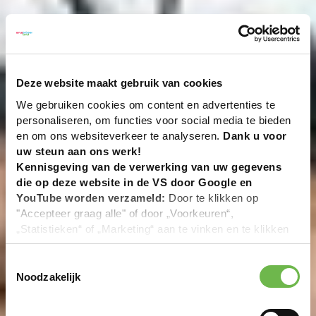
Deze website maakt gebruik van cookies
We gebruiken cookies om content en advertenties te
personaliseren, om functies voor social media te bieden
en om ons websiteverkeer te analyseren.
Dank u voor
uw steun aan ons werk!
Kennisgeving van de verwerking van uw gegevens
die op deze website in de VS door Google en
YouTube worden verzameld:
Door te klikken op
"Accepteer graag alle" of door „Voorkeuren“,
„Statistieken“ of „Marketing“ aan te vinken en te klikken
op "Selectie handmatig instellen", stemt u er ook mee in
dat uw gegevens in de VS worden verwerkt in
Toestemmingsselectie
overeenstemming met Art. 49 (1) zin 1 lit. a DSGVO. De
Noodzakelijk
VS zijn door het Europees Hof van Justitie beoordeeld
als een land met een ontoereikend niveau van