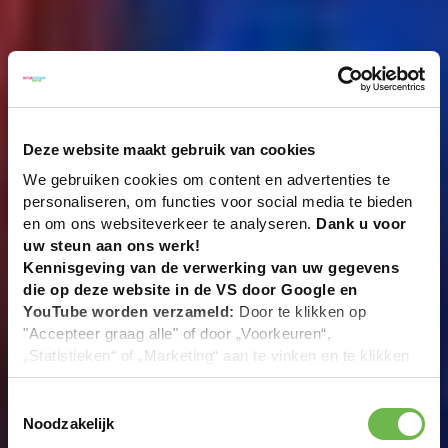
Deze website maakt gebruik van cookies
We gebruiken cookies om content en advertenties te
personaliseren, om functies voor social media te bieden
en om ons websiteverkeer te analyseren.
Dank u voor
uw steun aan ons werk!
Kennisgeving van de verwerking van uw gegevens
die op deze website in de VS door Google en
YouTube worden verzameld:
Door te klikken op
"Accepteer graag alle" of door „Voorkeuren“,
„Statistieken“ of „Marketing“ aan te vinken en te klikken
op "Selectie handmatig instellen", stemt u er ook mee in
dat uw gegevens in de VS worden verwerkt in
Toestemmingsselectie
overeenstemming met Art. 49 (1) zin 1 lit. a DSGVO. De
Noodzakelijk
VS zijn door het Europees Hof van Justitie beoordeeld