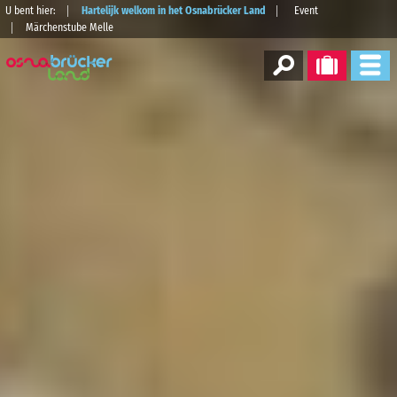
U bent hier:
Hartelijk welkom in het Osnabrücker Land
Event
Märchenstube Melle