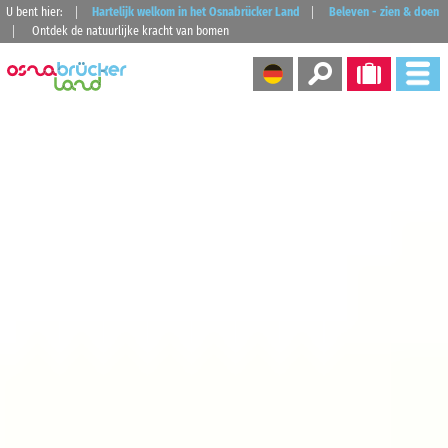
U bent hier:
Hartelijk welkom in het Osnabrücker Land
Beleven - zien & doen
Ontdek de natuurlijke kracht van bomen