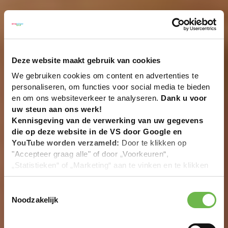
Deze website maakt gebruik van cookies
We gebruiken cookies om content en advertenties te
personaliseren, om functies voor social media te bieden
en om ons websiteverkeer te analyseren.
Dank u voor
uw steun aan ons werk!
Kennisgeving van de verwerking van uw gegevens
die op deze website in de VS door Google en
YouTube worden verzameld:
Door te klikken op
"Accepteer graag alle" of door „Voorkeuren“,
„Statistieken“ of „Marketing“ aan te vinken en te klikken
op "Selectie handmatig instellen", stemt u er ook mee in
dat uw gegevens in de VS worden verwerkt in
Toestemmingsselectie
overeenstemming met Art. 49 (1) zin 1 lit. a DSGVO. De
Noodzakelijk
VS zijn door het Europees Hof van Justitie beoordeeld
als een land met een ontoereikend niveau van