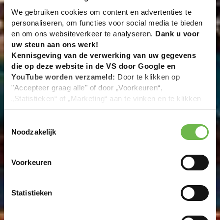
We gebruiken cookies om content en advertenties te
personaliseren, om functies voor social media te bieden
en om ons websiteverkeer te analyseren.
Dank u voor
uw steun aan ons werk!
Kennisgeving van de verwerking van uw gegevens
die op deze website in de VS door Google en
YouTube worden verzameld:
Door te klikken op
"Accepteer graag alle" of door „Voorkeuren“,
„Statistieken“ of „Marketing“ aan te vinken en te klikken
op "Selectie handmatig instellen", stemt u er ook mee in
dat uw gegevens in de VS worden verwerkt in
Toestemmingsselectie
overeenstemming met Art. 49 (1) zin 1 lit. a DSGVO. De
Noodzakelijk
VS zijn door het Europees Hof van Justitie beoordeeld
als een land met een ontoereikend niveau van
Voorkeuren
gegevensbescherming volgens EU-normen. In het
bijzonder bestaat het risico dat uw gegevens door de
Amerikaanse autoriteiten worden verwerkt voor controle-
Statistieken
en toezichtdoeleinden, mogelijk ook zonder enig
rechtsmiddel. Indien u op "Selectie handmatig instellen"
klikt en geen van de keuzevakken (voorkeuren,