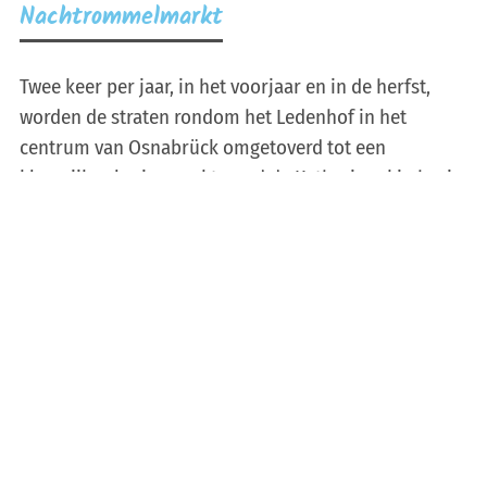
Nachtrommelmarkt
Twee keer per jaar, in het voorjaar en in de herfst,
worden de straten rondom het Ledenhof in het
centrum van Osnabrück omgetoverd tot een
kleurrijke vlooienmarkt: rond de Katharinenkirche, in
de Redlingerstrasse en de Hakenstrasse en op het
Adolf-Reichwein-Platz.
Bij meer dan 500 stands van particuliere verkopers
zijn er keldervondsten, vintage items, zeldzaamheden
en kitsch & co te koop. Het begint om 18.00 uur en
dan zoeken, kijken en dingen de bezoekers af tot de
nachtelijke vlooienmarkt om 2 uur eindigt.
Meer informatie