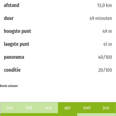
afstand
13,0 km
duur
49 minuten
hoogste punt
49 m
laagste punt
41 m
panorama
40/100
conditie
20/100
Beste seizoen
jan
feb
mrt
apr
mei
jun