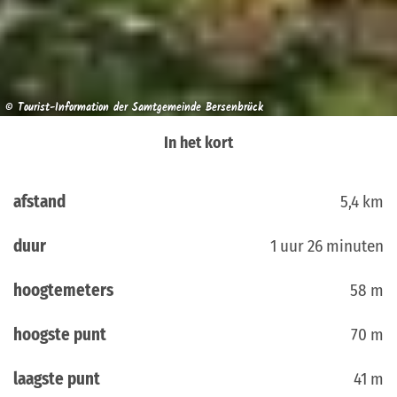
© Tourist-Information der Samtgemeinde Bersenbrück
In het kort
afstand
5,4 km
duur
1 uur 26 minuten
hoogtemeters
58 m
hoogste punt
70 m
laagste punt
41 m