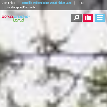
U bent hier:
Hartelijk welkom in het Osnabrücker Land
Tour
Waldlehrpfad Kunkheide