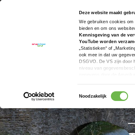
U bent hier:
Hartelijk welkom in het Osnabrücker La
Deze website maakt gebru
We gebruiken cookies om c
bieden en om ons website
Kennisgeving van de ver
YouTube worden verzam
„Statistieken“ of „Marketin
ook mee in dat uw gegevens
DSGVO. De VS zijn door he
niveau van gegevensbesche
gegevens door de Amerikaa
mogelijk ook zonder enig r
keuzevakken (voorkeuren, 
Toestemmingsselectie
overdracht niet plaatsvind
Noodzakelijk
We geven u hier graag mee