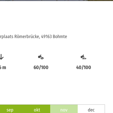
rplaats Römerbrücke, 49163 Bohmte
6 m
60/100
40/100
sep
okt
nov
dec