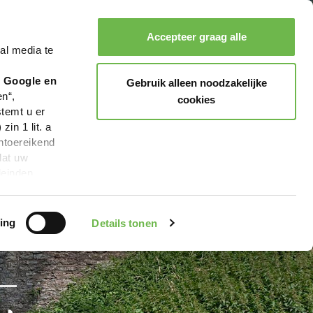
Accepteer graag alle
al media te
Zoeken
Boeken
Menu
r Google en
Gebruik alleen noodzakelijke
en“,
cookies
stemt u er
in 1 lit. a
ntoereikend
dat uw
leinden,
geen van de
 beschreven
ing
Details tonen