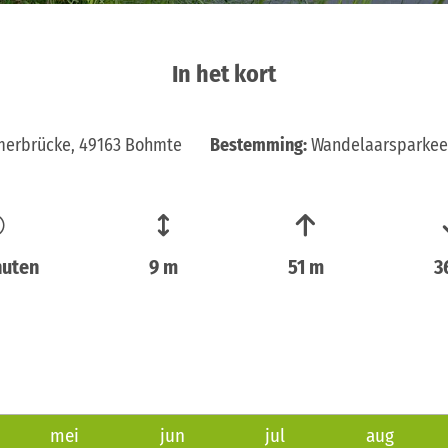
In het kort
merbrücke, 49163 Bohmte
Bestemming:
Wandelaarsparkee
nuten
9 m
51 m
3
mei
jun
jul
aug