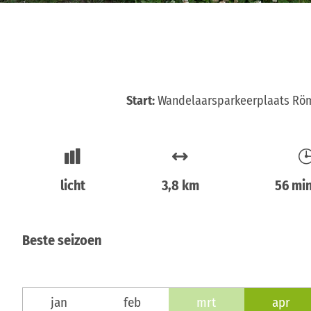
Start:
Wandelaarsparkeerplaats Rö
licht
3,8 km
56 mi
Beste seizoen
jan
feb
mrt
apr