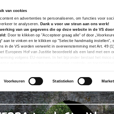
nd
Tour
TERRA.track Streithorst
ik van cookies
ontent en advertenties te personaliseren, om functies voor soci
verkeer te analyseren.
Dank u voor uw steun aan ons werk!
werking van uw gegevens die op deze website in de VS doo
eld:
Door te klikken op "Accepteer graag alle" of door „Voorkeur
g“ aan te vinken en te klikken op "Selectie handmatig instellen", 
 in de VS worden verwerkt in overeenstemming met Art. 49 (1) z
t Europees Hof van Justitie beoordeeld als een land met een o
rming volgens EU-normen. In het bijzonder bestaat het risico 
nse autoriteiten worden verwerkt voor controle- en toezichtdoe
echtsmiddel. Indien u op "Selectie handmatig instellen" klikt en 
statistieken of marketing) hebt geselecteerd, zal de hierboven
en. Voor meer informatie, zie onze privacyverklaring.
Voorkeuren
Statistieken
Market
r gedetailleerde informatie:
Privacybeleid
|
Impressum