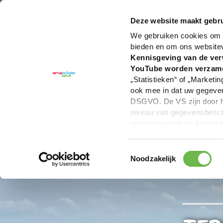
U bent hier:
Hartelijk welkom in het Osnabrücker La
Deze website maakt gebru
We gebruiken cookies om c
bieden en om ons website
Kennisgeving van de ver
YouTube worden verzam
„Statistieken“ of „Marketin
ook mee in dat uw gegevens
DSGVO. De VS zijn door he
niveau van gegevensbesche
gegevens door de Amerikaa
mogelijk ook zonder enig r
keuzevakken (voorkeuren, 
Toestemmingsselectie
overdracht niet plaatsvind
Noodzakelijk
We geven u hier graag mee