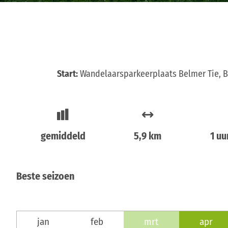
Start:
Wandelaarsparkeerplaats Belmer Tie, Be
gemiddeld
5,9 km
1 uu
Beste seizoen
jan
feb
mrt
apr