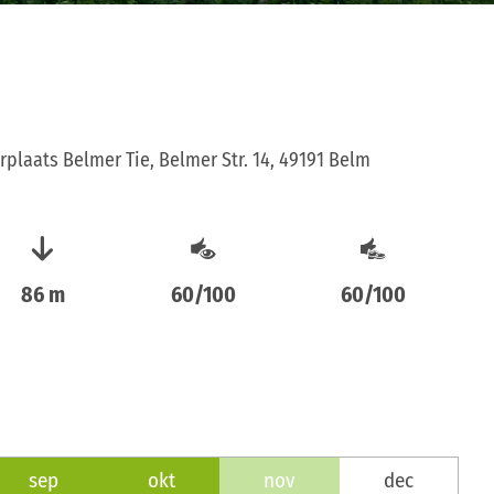
plaats Belmer Tie, Belmer Str. 14, 49191 Belm
86 m
60/100
60/100
sep
okt
nov
dec