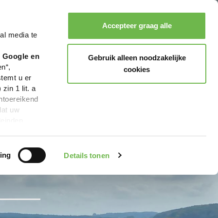
Accepteer graag alle
al media te
Zoeken
Boeken
Menu
r Google en
Gebruik alleen noodzakelijke
en“,
cookies
stemt u er
in 1 lit. a
ntoereikend
dat uw
leinden,
geen van de
 beschreven
ing
Details tonen