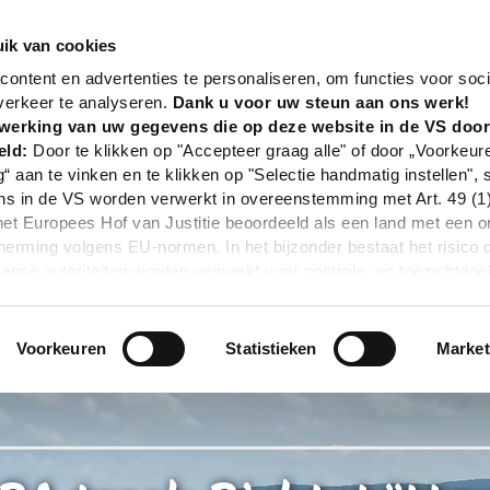
nd
Tour
TERRA.track Richtstättenweg
ik van cookies
ontent en advertenties te personaliseren, om functies voor soci
verkeer te analyseren.
Dank u voor uw steun aan ons werk!
werking van uw gegevens die op deze website in de VS doo
eld:
Door te klikken op "Accepteer graag alle" of door „Voorkeur
g“ aan te vinken en te klikken op "Selectie handmatig instellen", 
 in de VS worden verwerkt in overeenstemming met Art. 49 (1) z
t Europees Hof van Justitie beoordeeld als een land met een o
rming volgens EU-normen. In het bijzonder bestaat het risico 
nse autoriteiten worden verwerkt voor controle- en toezichtdoe
echtsmiddel. Indien u op "Selectie handmatig instellen" klikt en 
statistieken of marketing) hebt geselecteerd, zal de hierboven
en. Voor meer informatie, zie onze privacyverklaring.
Voorkeuren
Statistieken
Market
r gedetailleerde informatie:
Privacybeleid
|
Impressum