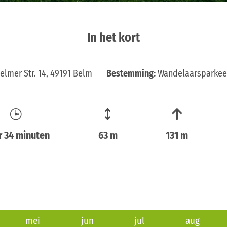
In het kort
lmer Str. 14, 49191 Belm
Bestemming:
Wandelaarsparkeer
r 34 minuten
63 m
131 m
mei
jun
jul
aug