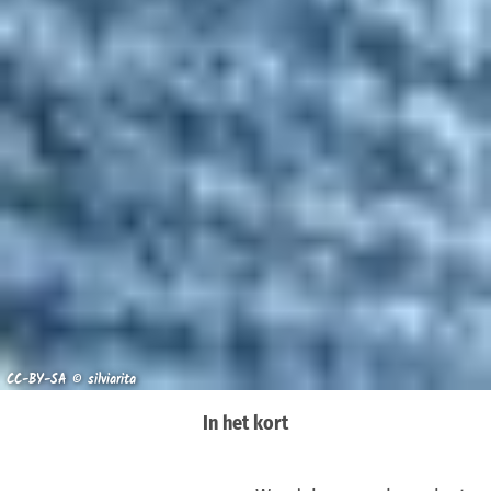
CC-BY-SA © silviarita
In het kort