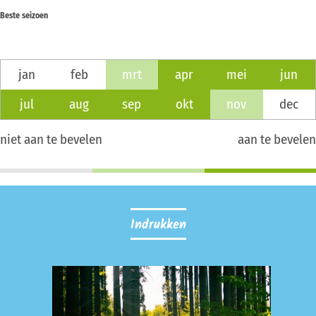
Beste seizoen
jan
feb
mrt
apr
mei
jun
jul
aug
sep
okt
nov
dec
niet aan te bevelen
aan te bevelen
Indrukken