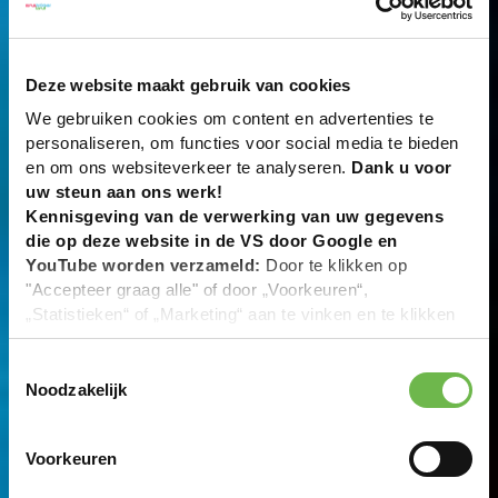
Deze website maakt gebruik van cookies
We gebruiken cookies om content en advertenties te
personaliseren, om functies voor social media te bieden
en om ons websiteverkeer te analyseren.
Dank u voor
uw steun aan ons werk!
Kennisgeving van de verwerking van uw gegevens
die op deze website in de VS door Google en
YouTube worden verzameld:
Door te klikken op
"Accepteer graag alle" of door „Voorkeuren“,
„Statistieken“ of „Marketing“ aan te vinken en te klikken
op "Selectie handmatig instellen", stemt u er ook mee in
dat uw gegevens in de VS worden verwerkt in
Toestemmingsselectie
overeenstemming met Art. 49 (1) zin 1 lit. a DSGVO. De
Noodzakelijk
VS zijn door het Europees Hof van Justitie beoordeeld
als een land met een ontoereikend niveau van
Voorkeuren
gegevensbescherming volgens EU-normen. In het
bijzonder bestaat het risico dat uw gegevens door de