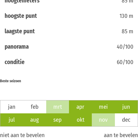
hoogtemeters
85 m
hoogste punt
130 m
laagste punt
85 m
panorama
40/100
conditie
60/100
Beste seizoen
jan
feb
mrt
apr
mei
jun
jul
aug
sep
okt
nov
dec
niet aan te bevelen
aan te bevelen