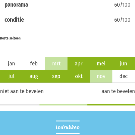
panorama
60/100
conditie
60/100
Beste seizoen
jan
feb
mrt
apr
mei
jun
jul
aug
sep
okt
nov
dec
niet aan te bevelen
aan te bevelen
Indrukken