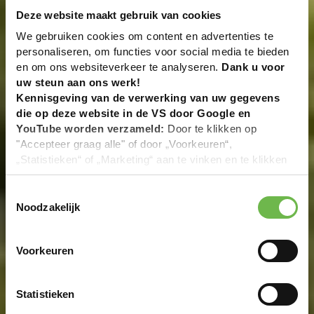
Deze website maakt gebruik van cookies
We gebruiken cookies om content en advertenties te
personaliseren, om functies voor social media te bieden
en om ons websiteverkeer te analyseren.
Dank u voor
uw steun aan ons werk!
Kennisgeving van de verwerking van uw gegevens
die op deze website in de VS door Google en
YouTube worden verzameld:
Door te klikken op
"Accepteer graag alle" of door „Voorkeuren“,
„Statistieken“ of „Marketing“ aan te vinken en te klikken
op "Selectie handmatig instellen", stemt u er ook mee in
dat uw gegevens in de VS worden verwerkt in
Toestemmingsselectie
overeenstemming met Art. 49 (1) zin 1 lit. a DSGVO. De
Noodzakelijk
VS zijn door het Europees Hof van Justitie beoordeeld
als een land met een ontoereikend niveau van
Voorkeuren
gegevensbescherming volgens EU-normen. In het
bijzonder bestaat het risico dat uw gegevens door de
Amerikaanse autoriteiten worden verwerkt voor controle-
Statistieken
en toezichtdoeleinden, mogelijk ook zonder enig
rechtsmiddel. Indien u op "Selectie handmatig instellen"