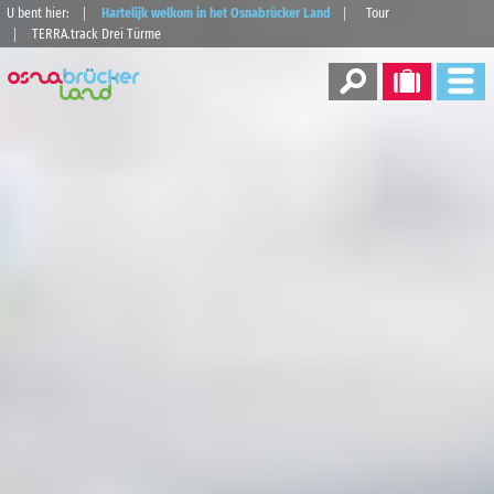
U bent hier:
Hartelijk welkom in het Osnabrücker Land
Tour
TERRA.track Drei Türme