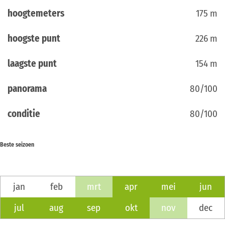
hoogtemeters
175 m
hoogste punt
226 m
laagste punt
154 m
panorama
80/100
conditie
80/100
Beste seizoen
jan
feb
mrt
apr
mei
jun
jul
aug
sep
okt
nov
dec