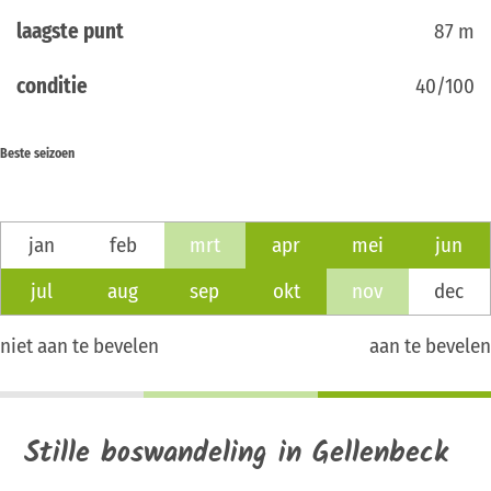
laagste punt
87 m
conditie
40/100
Beste seizoen
jan
feb
mrt
apr
mei
jun
jul
aug
sep
okt
nov
dec
niet aan te bevelen
aan te bevelen
Stille boswandeling in Gellenbeck