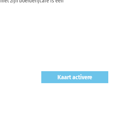
met zijn boerderijcafé is een
Kaart activere