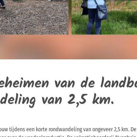
eheimen van de landb
deling van 2,5 km.
w tijdens een korte rondwandeling van ongeveer 2,5 km. De r