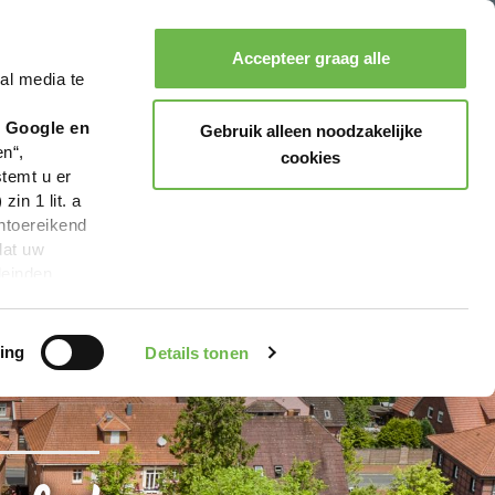
Accepteer graag alle
al media te
Zoeken
Boeken
Menu
r Google en
Gebruik alleen noodzakelijke
en“,
cookies
stemt u er
in 1 lit. a
ntoereikend
dat uw
leinden,
geen van de
 beschreven
ing
Details tonen