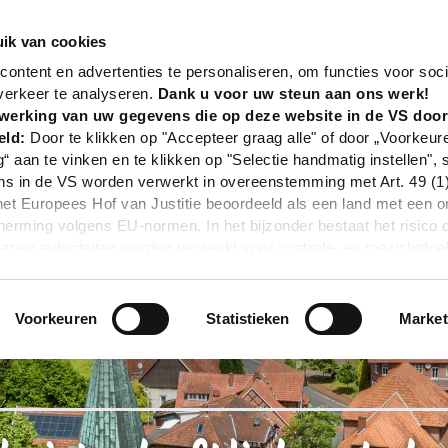
nd
Tour
Landwirtschaftlicher Lehrpfad
ik van cookies
ontent en advertenties te personaliseren, om functies voor soci
verkeer te analyseren.
Dank u voor uw steun aan ons werk!
werking van uw gegevens die op deze website in de VS doo
eld:
Door te klikken op "Accepteer graag alle" of door „Voorkeur
g“ aan te vinken en te klikken op "Selectie handmatig instellen", 
 in de VS worden verwerkt in overeenstemming met Art. 49 (1) z
t Europees Hof van Justitie beoordeeld als een land met een o
rming volgens EU-normen. In het bijzonder bestaat het risico 
nse autoriteiten worden verwerkt voor controle- en toezichtdoe
echtsmiddel. Indien u op "Selectie handmatig instellen" klikt en 
statistieken of marketing) hebt geselecteerd, zal de hierboven
en. Voor meer informatie, zie onze privacyverklaring.
Voorkeuren
Statistieken
Market
r gedetailleerde informatie:
Privacybeleid
|
Impressum