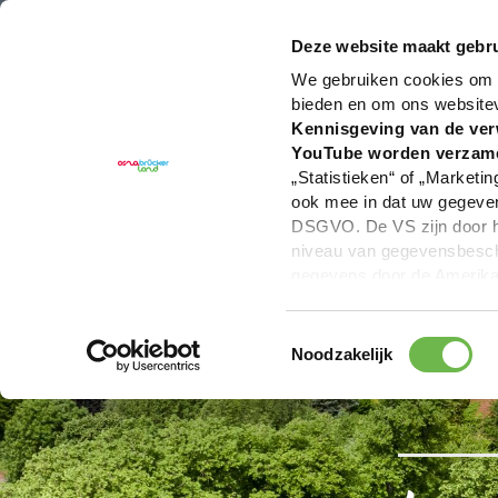
U bent hier:
Hartelijk welkom in het Osnabrücker La
Deze website maakt gebru
We gebruiken cookies om c
bieden en om ons website
Kennisgeving van de ver
YouTube worden verzam
„Statistieken“ of „Marketin
ook mee in dat uw gegevens
DSGVO. De VS zijn door he
niveau van gegevensbesche
gegevens door de Amerikaa
mogelijk ook zonder enig r
keuzevakken (voorkeuren, 
Toestemmingsselectie
overdracht niet plaatsvind
Noodzakelijk
We geven u hier graag mee