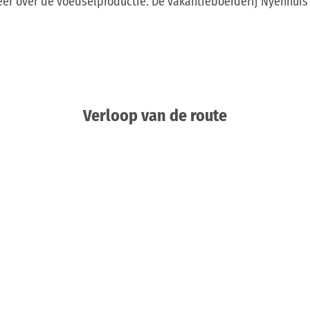
er over de voedselproductie. De vakantieboerderij Nyenhuis 
Verloop van de route