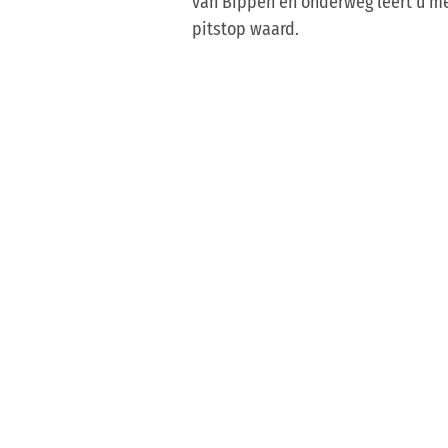
van Bippen en onderweg leert u me
pitstop waard.