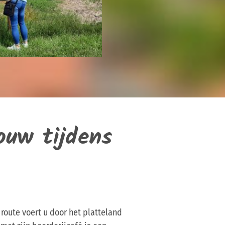
ouw tijdens
oute voert u door het platteland