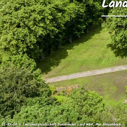
Land
CC-BY-SA © Tourismusgesellschaft Osnabrücker Land mbH, Max Wiesenbach