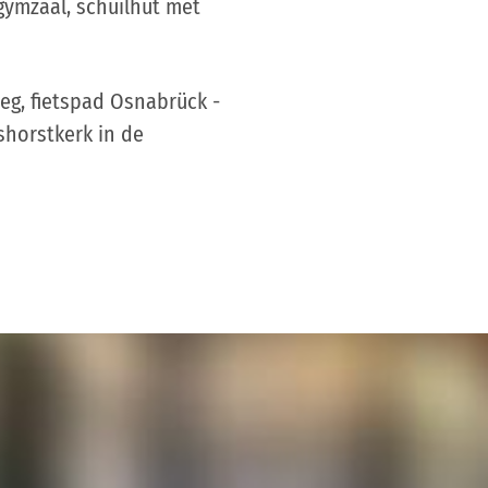
gymzaal, schuilhut met
eg, fietspad Osnabrück -
shorstkerk in de