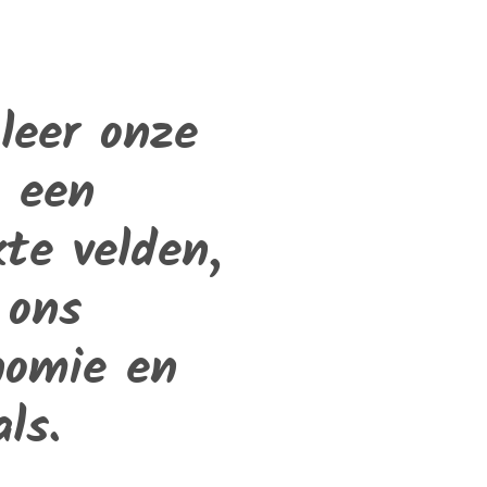
leer onze
n een
te velden,
 ons
nomie en
ls.