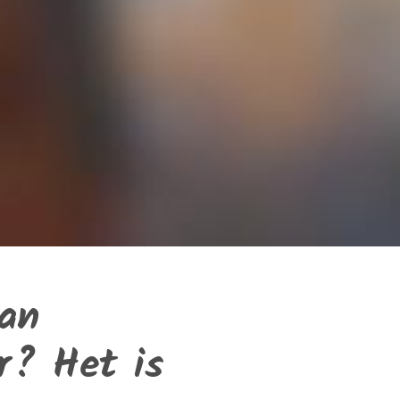
dan
r? Het is