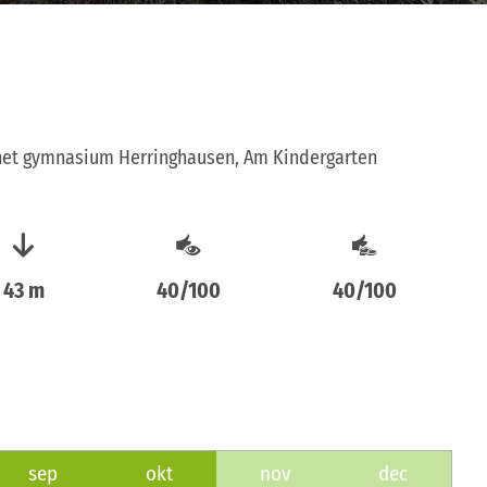
 het gymnasium Herringhausen, Am Kindergarten
43 m
40/100
40/100
sep
okt
nov
dec