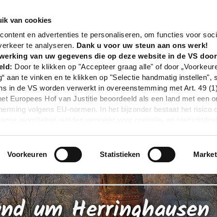
nd
Tour
BO 3 - Rund um Herringhausen - Stirpe - Oe
ik van cookies
ontent en advertenties te personaliseren, om functies voor soci
verkeer te analyseren.
Dank u voor uw steun aan ons werk!
werking van uw gegevens die op deze website in de VS doo
eld:
Door te klikken op "Accepteer graag alle" of door „Voorkeur
g“ aan te vinken en te klikken op "Selectie handmatig instellen", 
 in de VS worden verwerkt in overeenstemming met Art. 49 (1) z
t Europees Hof van Justitie beoordeeld als een land met een o
rming volgens EU-normen. In het bijzonder bestaat het risico 
nse autoriteiten worden verwerkt voor controle- en toezichtdoe
echtsmiddel. Indien u op "Selectie handmatig instellen" klikt en 
statistieken of marketing) hebt geselecteerd, zal de hierboven
en. Voor meer informatie, zie onze privacyverklaring.
Voorkeuren
Statistieken
Market
r gedetailleerde informatie:
Privacybeleid
|
Impressum
nd um Herringhausen 