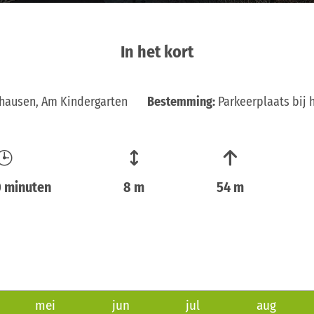
In het kort
ghausen, Am Kindergarten
Bestemming:
Parkeerplaats bij
0 minuten
8 m
54 m
mei
jun
jul
aug