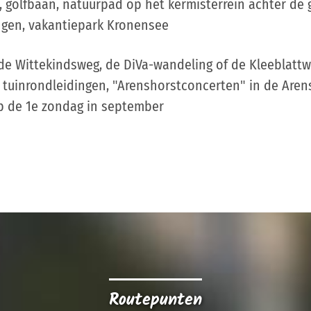
golfbaan, natuurpad op het kermisterrein achter de 
ngen, vakantiepark Kronensee
e Wittekindsweg, de DiVa-wandeling of de Kleeblattw
tuinrondleidingen, "Arenshorstconcerten" in de Aren
 de 1e zondag in september
Routepunten