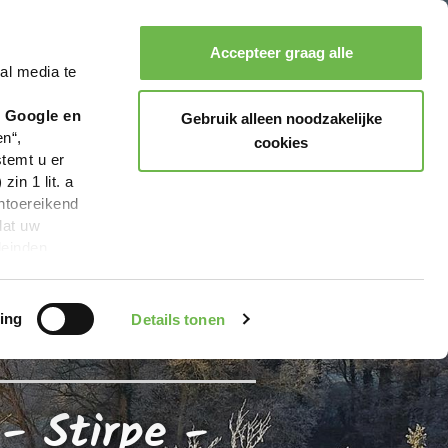
lingen
Accepteer graag alle
al media te
Zoeken
Boeken
Menu
r Google en
Gebruik alleen noodzakelijke
en“,
cookies
stemt u er
in 1 lit. a
ntoereikend
dat uw
leinden,
geen van de
 beschreven
ing
Details tonen
- Stirpe -