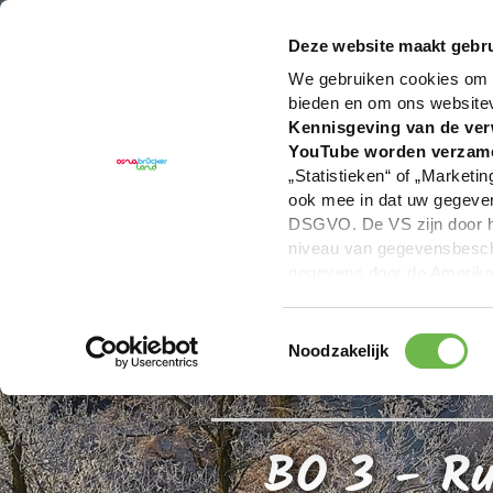
U bent hier:
Hartelijk welkom in het Osnabrücker La
Deze website maakt gebru
We gebruiken cookies om c
bieden en om ons website
Kennisgeving van de ver
YouTube worden verzam
„Statistieken“ of „Marketin
ook mee in dat uw gegevens
DSGVO. De VS zijn door he
niveau van gegevensbesche
gegevens door de Amerikaa
mogelijk ook zonder enig r
keuzevakken (voorkeuren, 
Toestemmingsselectie
overdracht niet plaatsvind
Noodzakelijk
We geven u hier graag mee
BO 3 - Ru