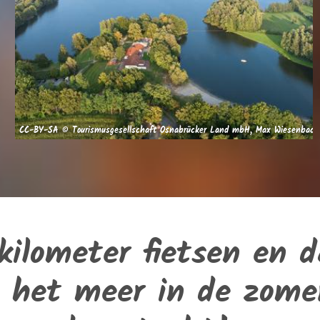
CC-BY-SA © Tourismusgesellschaft Osnabrücker Land mbH, Max Wiesenbach
kilometer fietsen en 
het meer in de zome