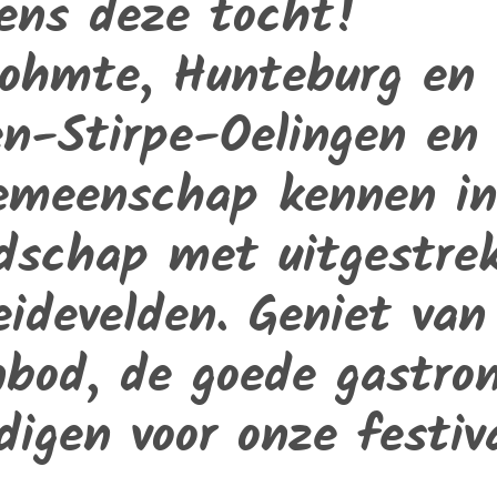
dens deze tocht!
Bohmte, Hunteburg en
n-Stirpe-Oelingen en 
 gemeenschap kennen i
dschap met uitgestrek
idevelden. Geniet van
nbod, de goede gastro
digen voor onze festiva