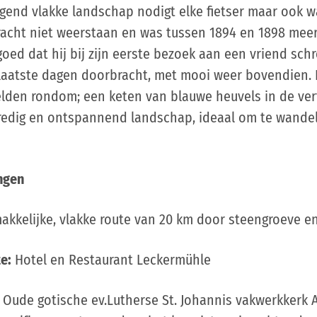
end vlakke landschap nodigt elke fietser maar ook wa
acht niet weerstaan en was tussen 1894 en 1898 meerd
oed dat hij bij zijn eerste bezoek aan een vriend schr
aatste dagen doorbracht, met mooi weer bovendien. In
elden rondom; een keten van blauwe heuvels in de verte
edig en ontspannend landschap, ideaal om te wandele
ngen
kkelijke, vlakke route van 20 km door steengroeve e
e:
Hotel en Restaurant Leckermühle
Oude gotische ev.Lutherse St. Johannis vakwerkkerk