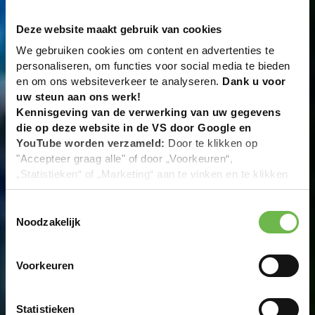
Deze website maakt gebruik van cookies
We gebruiken cookies om content en advertenties te
personaliseren, om functies voor social media te bieden
en om ons websiteverkeer te analyseren.
Dank u voor
uw steun aan ons werk!
Kennisgeving van de verwerking van uw gegevens
die op deze website in de VS door Google en
YouTube worden verzameld:
Door te klikken op
"Accepteer graag alle" of door „Voorkeuren“,
„Statistieken“ of „Marketing“ aan te vinken en te klikken
op "Selectie handmatig instellen", stemt u er ook mee in
dat uw gegevens in de VS worden verwerkt in
Toestemmingsselectie
overeenstemming met Art. 49 (1) zin 1 lit. a DSGVO. De
Noodzakelijk
VS zijn door het Europees Hof van Justitie beoordeeld
als een land met een ontoereikend niveau van
Voorkeuren
gegevensbescherming volgens EU-normen. In het
bijzonder bestaat het risico dat uw gegevens door de
Amerikaanse autoriteiten worden verwerkt voor controle-
Statistieken
en toezichtdoeleinden, mogelijk ook zonder enig