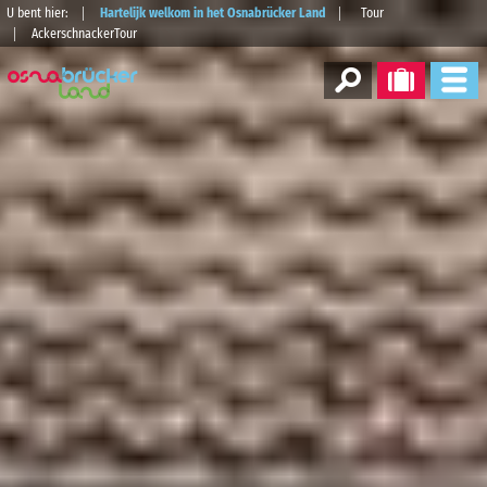
U bent hier:
Hartelijk welkom in het Osnabrücker Land
Tour
AckerschnackerTour