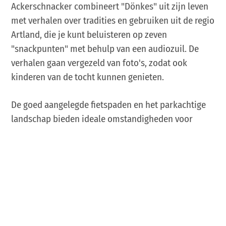
Ackerschnacker combineert "Dönkes" uit zijn leven
met verhalen over tradities en gebruiken uit de regio
Artland, die je kunt beluisteren op zeven
"snackpunten" met behulp van een audiozuil. De
verhalen gaan vergezeld van foto's, zodat ook
kinderen van de tocht kunnen genieten.
De goed aangelegde fietspaden en het parkachtige
landschap bieden ideale omstandigheden voor
fietsers van alle leeftijden. Verfrissingsstops zijn te
vinden in idyllische boerderijcafés die het klassieke
aanbod van horecagelegenheden ondersteunen.
Verloop van de route