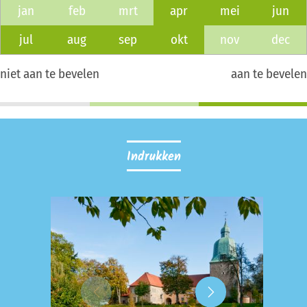
jan
feb
mrt
apr
mei
jun
jul
aug
sep
okt
nov
dec
niet aan te bevelen
aan te bevelen
Indrukken