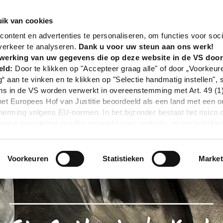
nd
Poi
St. Catherine's Kerk
ik van cookies
ontent en advertenties te personaliseren, om functies voor soci
verkeer te analyseren.
Dank u voor uw steun aan ons werk!
werking van uw gegevens die op deze website in de VS doo
eld:
Door te klikken op "Accepteer graag alle" of door „Voorkeur
g“ aan te vinken en te klikken op "Selectie handmatig instellen", 
 in de VS worden verwerkt in overeenstemming met Art. 49 (1) z
t Europees Hof van Justitie beoordeeld als een land met een o
rming volgens EU-normen. In het bijzonder bestaat het risico 
nse autoriteiten worden verwerkt voor controle- en toezichtdoe
echtsmiddel. Indien u op "Selectie handmatig instellen" klikt en 
statistieken of marketing) hebt geselecteerd, zal de hierboven
en. Voor meer informatie, zie onze privacyverklaring.
Voorkeuren
Statistieken
Market
r gedetailleerde informatie:
Privacybeleid
|
Impressum