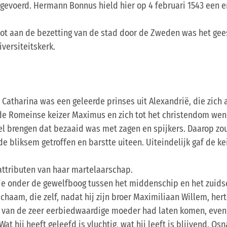
ingevoerd. Hermann Bonnus hield hier op 4 februari 1543 een 
 tot aan de bezetting van de stad door de Zweden was het ge
versiteitskerk.
e Catharina was een geleerde prinses uit Alexandrië, die zich
de Romeinse keizer Maximus en zich tot het christendom wen
wiel brengen dat bezaaid was met zagen en spijkers. Daarop z
de bliksem getroffen en barstte uiteen. Uiteindelijk gaf de k
 attributen van haar martelaarschap.
tie onder de gewelfboog tussen het middenschip en het zuids
 lichaam, die zelf, nadat hij zijn broer Maximiliaan Willem, h
t van de zeer eerbiedwaardige moeder had laten komen, even 
Wat hij heeft geleefd is vluchtig, wat hij leeft is blijvend. Os