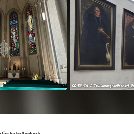
CC-BY-SA © Tourismusgesellschaft O
otische hallenkerk.