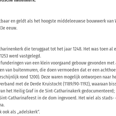
chtbaar en geldt als het hoogste middeleeuwse bouwwerk van
13e eeuw.
harinenkerk die teruggaat tot het jaar 1248. Het was toen al 
1253 werd vastgelegd.
n funderingen van een klein voorgaand gebouw gevonden met 
ten van buitenmuren, die doen vermoeden dat er een achthoe
rschijnlijk rond 1200). Deze waren mogelijk ontworpen naar h
n verband met de Derde Kruistocht (1189/90-1192), waaraan bi
 van het Heilig Graf in de Sint-Catharinakerk gedocumenteerd;
t Sint-Catharinafeest in de dom ingevoerd. Het wiel als stads
na.
 ook als „adelskerk“.