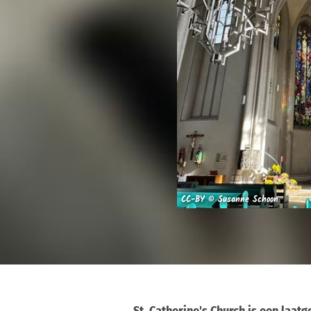
CC-BY © Susanne Schoon
St. Catherine's Church is een laatg