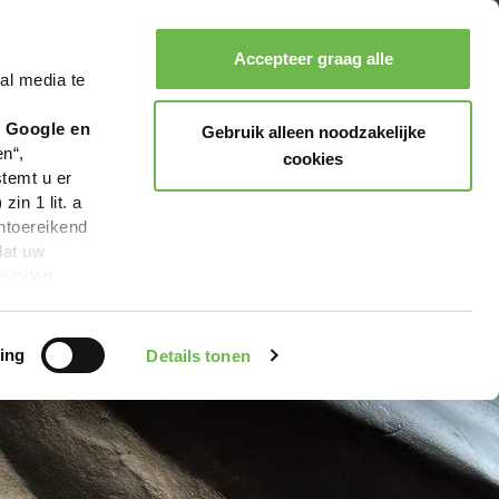
Accepteer graag alle
al media te
Zoeken
Boeken
Menu
r Google en
Gebruik alleen noodzakelijke
en“,
cookies
stemt u er
in 1 lit. a
ntoereikend
dat uw
leinden,
geen van de
 beschreven
ing
Details tonen