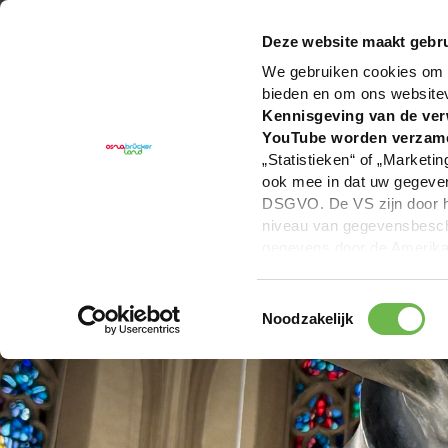
U bent hier:
Hartelijk welkom in het Osnabrücker La
Deze website maakt gebru
We gebruiken cookies om c
bieden en om ons website
Kennisgeving van de ver
YouTube worden verzam
„Statistieken“ of „Marketin
ook mee in dat uw gegevens
DSGVO. De VS zijn door he
niveau van gegevensbesche
gegevens door de Amerikaa
mogelijk ook zonder enig r
keuzevakken (voorkeuren, 
Toestemmingsselectie
overdracht niet plaatsvind
Noodzakelijk
We geven u hier graag mee