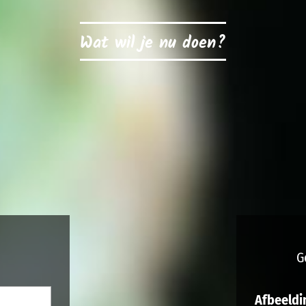
Wat wil je nu doen?
G
Afbeeldi