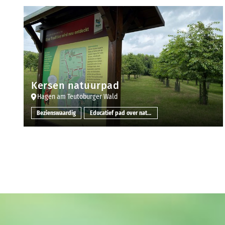
Kersen natuurpad
Hagen am Teutoburger Wald
Bezienswaardig
Educatief pad over natuur