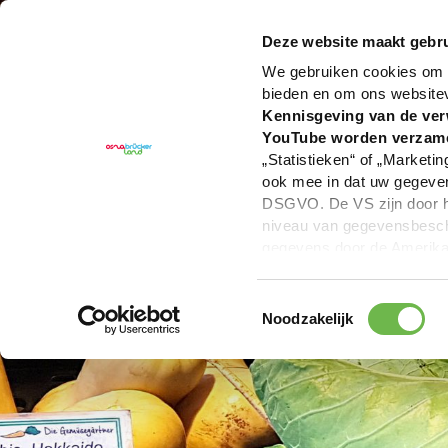
U bent hier:
Hartelijk welkom in het Osnabrücker La
Deze website maakt gebru
We gebruiken cookies om c
bieden en om ons website
Kennisgeving van de ver
YouTube worden verzam
„Statistieken“ of „Marketin
ook mee in dat uw gegevens
DSGVO. De VS zijn door he
niveau van gegevensbesche
gegevens door de Amerikaa
mogelijk ook zonder enig r
keuzevakken (voorkeuren, 
Toestemmingsselectie
overdracht niet plaatsvind
Noodzakelijk
We geven u hier graag mee