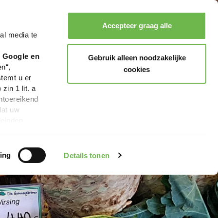
Accepteer graag alle
al media te
Zoeken
Boeken
Menu
r Google en
Gebruik alleen noodzakelijke
en“,
cookies
stemt u er
in 1 lit. a
ntoereikend
dat uw
leinden,
geen van de
 beschreven
ing
Details tonen