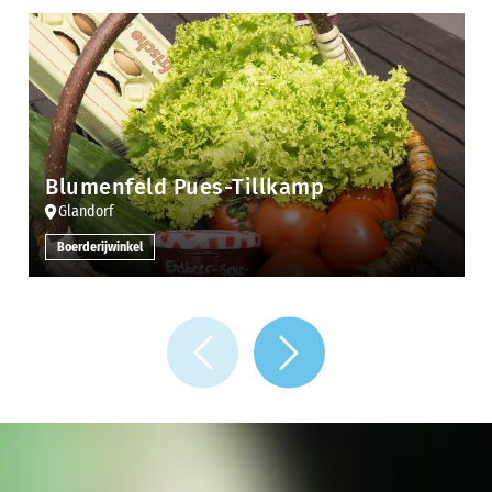
Blumenfeld Pues-Tillkamp
Glandorf
Boerderijwinkel