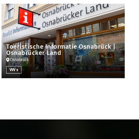
Toeristische Informatie Osnabrück |
Osnabrücker Land
Osnabrück
VVV`s