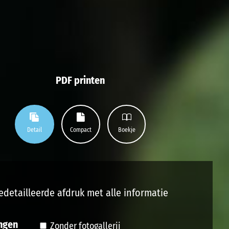
PDF printen
Detail
Compact
Boekje
edetailleerde afdruk met alle informatie
ngen
Zonder fotogallerij