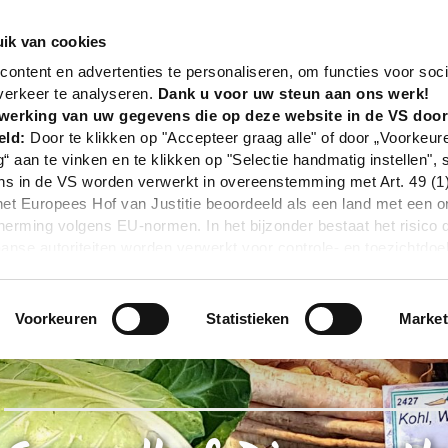
nd
Poi
Spargelhof Dingwerth
ik van cookies
ontent en advertenties te personaliseren, om functies voor soci
verkeer te analyseren.
Dank u voor uw steun aan ons werk!
werking van uw gegevens die op deze website in de VS doo
eld:
Door te klikken op "Accepteer graag alle" of door „Voorkeur
g“ aan te vinken en te klikken op "Selectie handmatig instellen", 
 in de VS worden verwerkt in overeenstemming met Art. 49 (1) z
t Europees Hof van Justitie beoordeeld als een land met een o
rming volgens EU-normen. In het bijzonder bestaat het risico 
nse autoriteiten worden verwerkt voor controle- en toezichtdoe
echtsmiddel. Indien u op "Selectie handmatig instellen" klikt en 
statistieken of marketing) hebt geselecteerd, zal de hierboven
en. Voor meer informatie, zie onze privacyverklaring.
Voorkeuren
Statistieken
Market
r gedetailleerde informatie:
Privacybeleid
|
Impressum