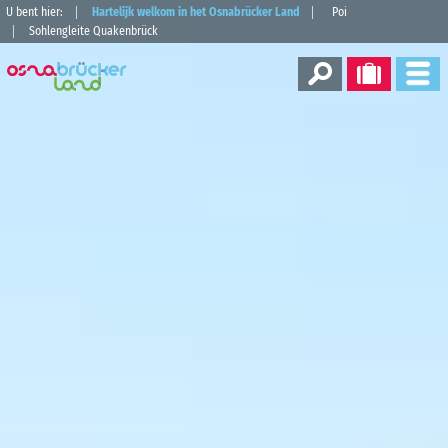
U bent hier:
Hartelijk welkom in het Osnabrücker Land
Poi
Sohlengleite Quakenbrück