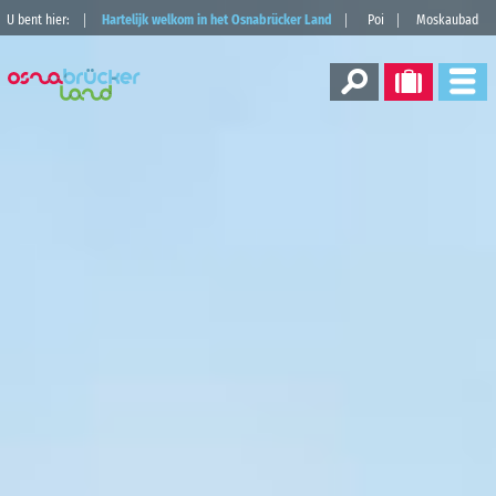
U bent hier:
Hartelijk welkom in het Osnabrücker Land
Poi
Moskaubad