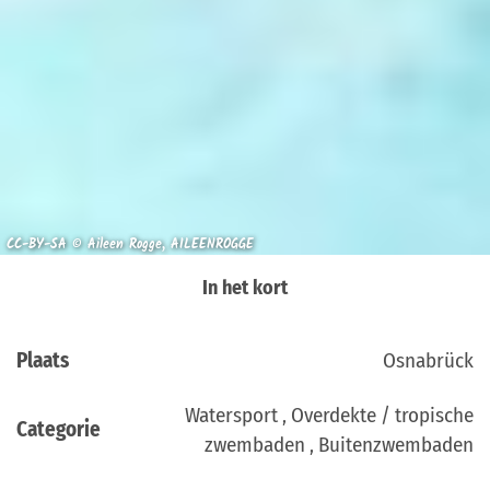
CC-BY-SA © Aileen Rogge, AILEENROGGE
In het kort
Plaats
Osnabrück
Watersport , Overdekte / tropische
Categorie
zwembaden , Buitenzwembaden