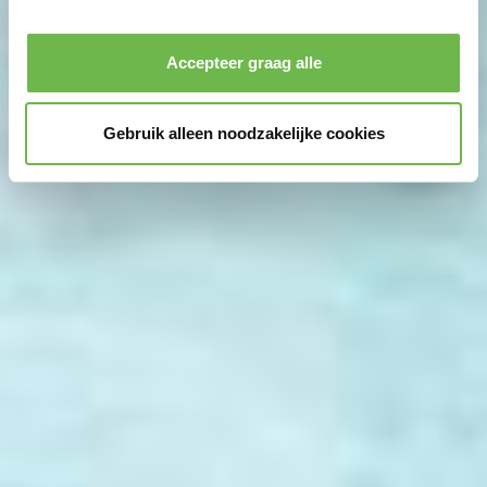
Privacybeleid
|
Impressum
Accepteer graag alle
Gebruik alleen noodzakelijke cookies