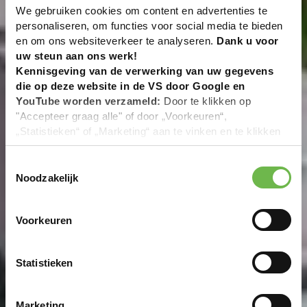
We gebruiken cookies om content en advertenties te
personaliseren, om functies voor social media te bieden
en om ons websiteverkeer te analyseren.
Dank u voor
uw steun aan ons werk!
Kennisgeving van de verwerking van uw gegevens
die op deze website in de VS door Google en
YouTube worden verzameld:
Door te klikken op
"Accepteer graag alle" of door „Voorkeuren“,
„Statistieken“ of „Marketing“ aan te vinken en te klikken
op "Selectie handmatig instellen", stemt u er ook mee in
dat uw gegevens in de VS worden verwerkt in
Toestemmingsselectie
overeenstemming met Art. 49 (1) zin 1 lit. a DSGVO. De
Noodzakelijk
VS zijn door het Europees Hof van Justitie beoordeeld
als een land met een ontoereikend niveau van
Voorkeuren
gegevensbescherming volgens EU-normen. In het
bijzonder bestaat het risico dat uw gegevens door de
Amerikaanse autoriteiten worden verwerkt voor controle-
Statistieken
en toezichtdoeleinden, mogelijk ook zonder enig
rechtsmiddel. Indien u op "Selectie handmatig instellen"
klikt en geen van de keuzevakken (voorkeuren,
Marketing