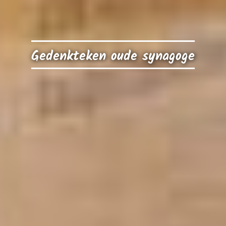
Gedenkteken oude synagoge