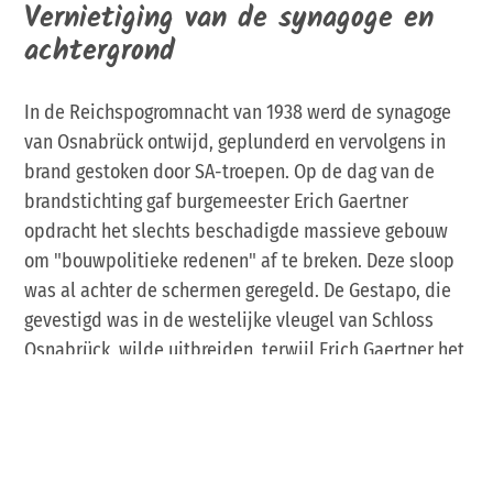
Vernietiging van de synagoge en
achtergrond
In de Reichspogromnacht van 1938 werd de synagoge
van Osnabrück ontwijd, geplunderd en vervolgens in
brand gestoken door SA-troepen. Op de dag van de
brandstichting gaf burgemeester Erich Gaertner
opdracht het slechts beschadigde massieve gebouw
om "bouwpolitieke redenen" af te breken. Deze sloop
was al achter de schermen geregeld. De Gestapo, die
gevestigd was in de westelijke vleugel van Schloss
Osnabrück, wilde uitbreiden, terwijl Erich Gaertner het
beoogde gebied wilde inrichten als kasteelpark. Om
dit mogelijk te maken bood hij de Gestapo het terrein
van de synagoge aan, waarmee alle partijen
instemden. De economische benarde situatie van de