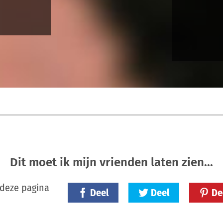
Dit moet ik mijn vrienden laten zien...
 deze pagina
Deel
Deel
De