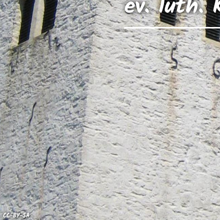
ev. luth.
CC-BY-SA