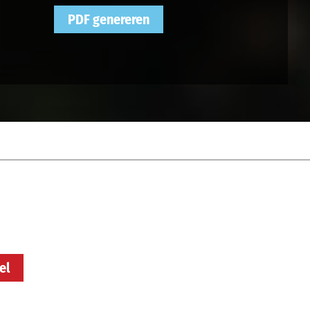
PDF genereren
el