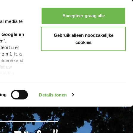
Accepteer graag alle
al media te
Zoeken
Boeken
Menu
r Google en
Gebruik alleen noodzakelijke
en“,
cookies
stemt u er
in 1 lit. a
ntoereikend
dat uw
leinden,
geen van de
 beschreven
ing
Details tonen