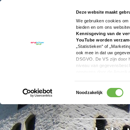
U bent hier:
Hartelijk welkom in het Osnabrücker La
Deze website maakt gebru
We gebruiken cookies om c
bieden en om ons website
Kennisgeving van de ver
YouTube worden verzam
„Statistieken“ of „Marketin
ook mee in dat uw gegevens
DSGVO. De VS zijn door he
niveau van gegevensbesche
gegevens door de Amerikaa
mogelijk ook zonder enig r
keuzevakken (voorkeuren, 
Toestemmingsselectie
overdracht niet plaatsvind
Noodzakelijk
We geven u hier graag mee