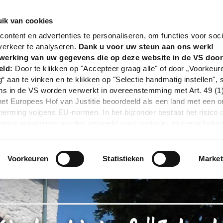
nd
Poi
ev. luth. Kirche Lintorf "Joh. der Täufer"
ik van cookies
ontent en advertenties te personaliseren, om functies voor soci
verkeer te analyseren.
Dank u voor uw steun aan ons werk!
werking van uw gegevens die op deze website in de VS doo
eld:
Door te klikken op "Accepteer graag alle" of door „Voorkeur
g“ aan te vinken en te klikken op "Selectie handmatig instellen", 
 in de VS worden verwerkt in overeenstemming met Art. 49 (1) z
t Europees Hof van Justitie beoordeeld als een land met een o
rming volgens EU-normen. In het bijzonder bestaat het risico 
nse autoriteiten worden verwerkt voor controle- en toezichtdoe
echtsmiddel. Indien u op "Selectie handmatig instellen" klikt en 
statistieken of marketing) hebt geselecteerd, zal de hierboven
en. Voor meer informatie, zie onze privacyverklaring.
Voorkeuren
Statistieken
Market
r gedetailleerde informatie:
Privacybeleid
|
Impressum