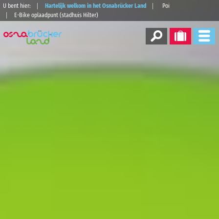
U bent hier:
Hartelijk welkom in het Osnabrücker Land
Poi
E-Bike oplaadpunt (stadhuis Hilter)