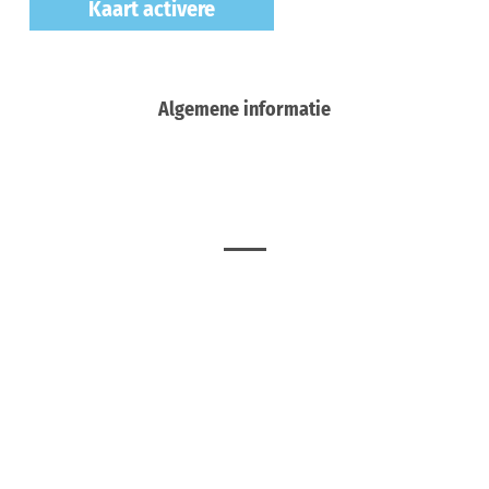
Kaart activere
Algemene informatie
Meer
E-bike-oplaadpunt Radstation Warendorf
Warendorf