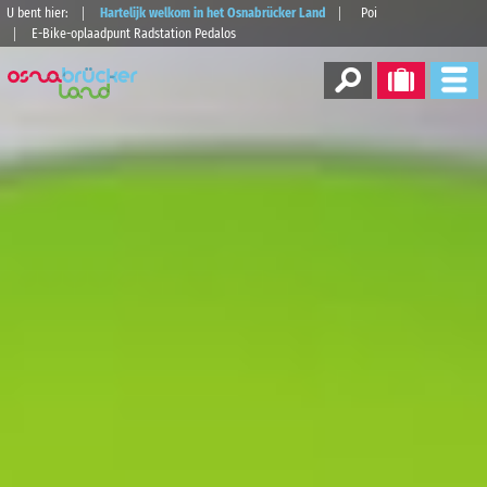
U bent hier:
Hartelijk welkom in het Osnabrücker Land
Poi
E-Bike-oplaadpunt Radstation Pedalos