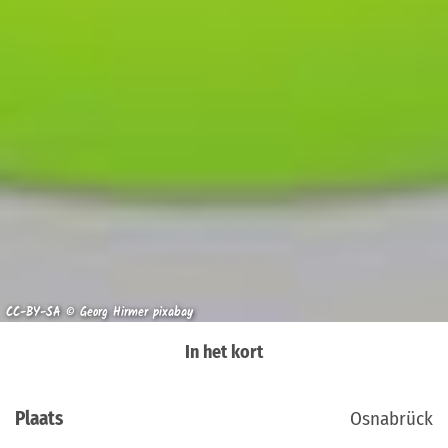
CC-BY-SA © Georg Hirmer pixabay
In het kort
Plaats
Osnabrück