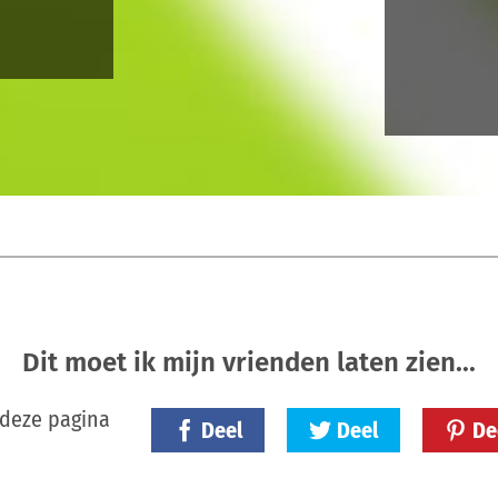
Dit moet ik mijn vrienden laten zien...
 deze pagina
Deel
Deel
De