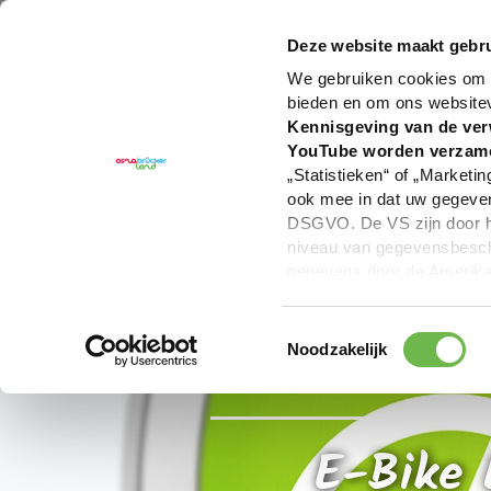
U bent hier:
Hartelijk welkom in het Osnabrücker La
Deze website maakt gebru
We gebruiken cookies om c
bieden en om ons website
Kennisgeving van de ver
YouTube worden verzam
„Statistieken“ of „Marketin
ook mee in dat uw gegevens
DSGVO. De VS zijn door he
niveau van gegevensbesche
gegevens door de Amerikaa
mogelijk ook zonder enig r
keuzevakken (voorkeuren, 
Toestemmingsselectie
overdracht niet plaatsvind
Noodzakelijk
We geven u hier graag mee
E-Bike 