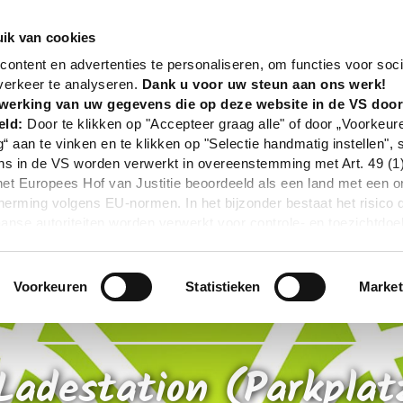
nd
Poi
E-Bike Ladestation (Parkplatz an der Gaststät
ik van cookies
ontent en advertenties te personaliseren, om functies voor soci
verkeer te analyseren.
Dank u voor uw steun aan ons werk!
werking van uw gegevens die op deze website in de VS doo
eld:
Door te klikken op "Accepteer graag alle" of door „Voorkeur
g“ aan te vinken en te klikken op "Selectie handmatig instellen", 
 in de VS worden verwerkt in overeenstemming met Art. 49 (1) z
t Europees Hof van Justitie beoordeeld als een land met een o
rming volgens EU-normen. In het bijzonder bestaat het risico 
nse autoriteiten worden verwerkt voor controle- en toezichtdoe
echtsmiddel. Indien u op "Selectie handmatig instellen" klikt en 
statistieken of marketing) hebt geselecteerd, zal de hierboven
en. Voor meer informatie, zie onze privacyverklaring.
Voorkeuren
Statistieken
Market
r gedetailleerde informatie:
Privacybeleid
|
Impressum
Ladestation (Parkplat