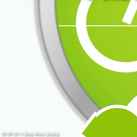
CC-BY-SA © Georg Hirmer pixabay