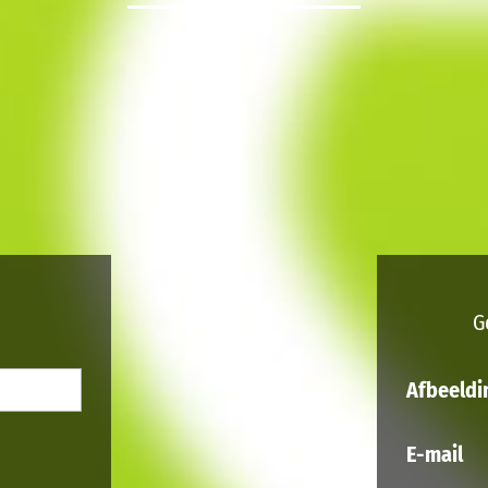
G
Afbeeldi
E-mail