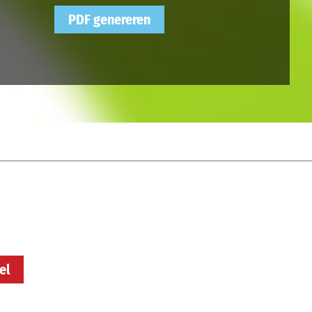
PDF genereren
el