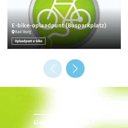
E-bike-oplaadpunt (Busparkplatz)
Bad Iburg
Oplaadpunt e-bike
Wat wil je nu doen?