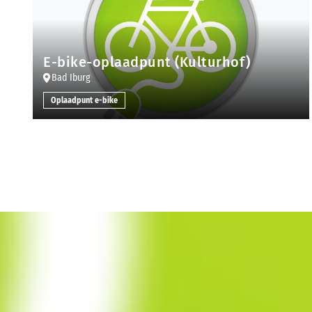
E-bike-oplaadpunt (Kulturhof)
Bad Iburg
Oplaadpunt e-bike