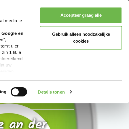
te)
Accepteer graag alle
al media te
Zoeken
Boeken
Menu
r Google en
Gebruik alleen noodzakelijke
en“,
cookies
stemt u er
in 1 lit. a
ntoereikend
dat uw
leinden,
geen van de
 beschreven
ing
Details tonen
z an der