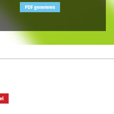
PDF genereren
el