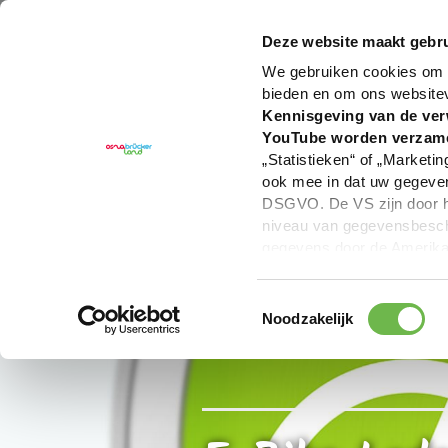
U bent hier:
Hartelijk welkom in het Osnabrücker La
Deze website maakt gebru
We gebruiken cookies om c
bieden en om ons website
Kennisgeving van de ver
YouTube worden verzam
„Statistieken“ of „Marketin
ook mee in dat uw gegevens
DSGVO. De VS zijn door he
niveau van gegevensbesche
gegevens door de Amerikaa
mogelijk ook zonder enig r
keuzevakken (voorkeuren, 
Toestemmingsselectie
overdracht niet plaatsvind
Noodzakelijk
We geven u hier graag mee