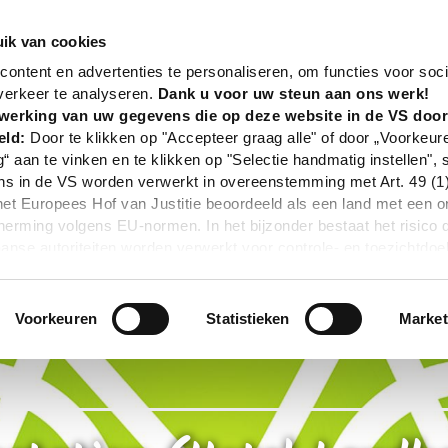
nd
Poi
E-Bike Ladestation (Hotel Landhaus Stumpe)
ik van cookies
ontent en advertenties te personaliseren, om functies voor soci
verkeer te analyseren.
Dank u voor uw steun aan ons werk!
werking van uw gegevens die op deze website in de VS doo
eld:
Door te klikken op "Accepteer graag alle" of door „Voorkeur
g“ aan te vinken en te klikken op "Selectie handmatig instellen", 
 in de VS worden verwerkt in overeenstemming met Art. 49 (1) z
t Europees Hof van Justitie beoordeeld als een land met een o
rming volgens EU-normen. In het bijzonder bestaat het risico 
nse autoriteiten worden verwerkt voor controle- en toezichtdoe
echtsmiddel. Indien u op "Selectie handmatig instellen" klikt en 
statistieken of marketing) hebt geselecteerd, zal de hierboven
en. Voor meer informatie, zie onze privacyverklaring.
Voorkeuren
Statistieken
Market
r gedetailleerde informatie:
Privacybeleid
|
Impressum