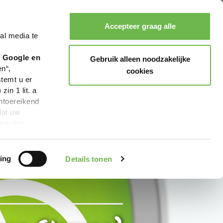
Accepteer graag alle
al media te
Zoeken
Boeken
Menu
r Google en
Gebruik alleen noodzakelijke
en“,
cookies
stemt u er
in 1 lit. a
ntoereikend
dat uw
leinden,
geen van de
 beschreven
ing
Details tonen