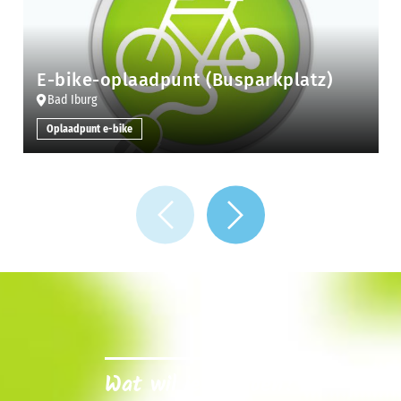
E-bike-oplaadpunt (Busparkplatz)
Bad Iburg
Oplaadpunt e-bike
Wat wil je nu doen?