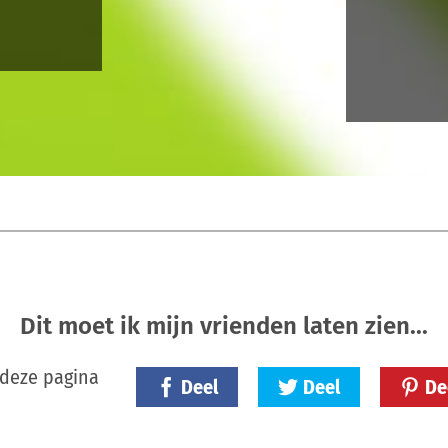
Dit moet ik mijn vrienden laten zien...
 deze pagina
Deel
Deel
De