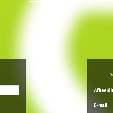
G
Afbeeldi
E-mail