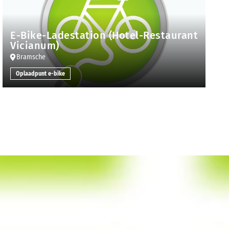
E-Bike-Ladestation (Hotel-Restaurant
Vicianum)
Bramsche
Oplaadpunt e-bike