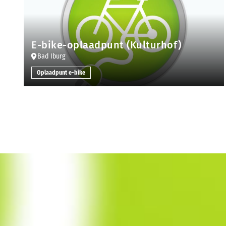
E-bike-oplaadpunt (Kulturhof)
Bad Iburg
Oplaadpunt e-bike