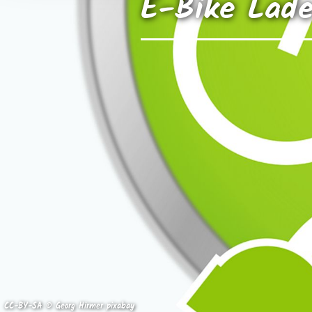
E-Bike Lade
CC-BY-SA © Georg Hirmer pixabay