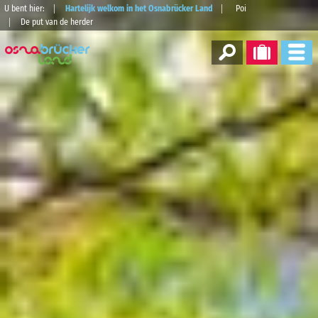
U bent hier:
Hartelijk welkom in het Osnabrücker Land
Poi
De put van de herder