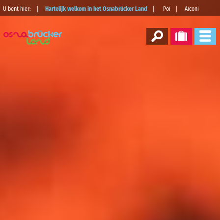
U bent hier:
Hartelijk welkom in het Osnabrücker Land
Poi
Aiconi