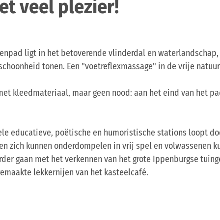
t veel plezier!
npad ligt in het betoverende vlinderdal en waterlandschap, 
schoonheid tonen. Een "voetreflexmassage" in de vrije natuu
et kleedmateriaal, maar geen nood: aan het eind van het p
le educatieve, poëtische en humoristische stations loopt doo
en zich kunnen onderdompelen in vrij spel en volwassenen ku
erder gaan met het verkennen van het grote Ippenburgse tuin
gemaakte lekkernijen van het kasteelcafé.