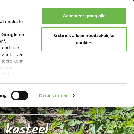
urg
Accepteer graag alle
al media te
Zoeken
Boeken
Menu
r Google en
Gebruik alleen noodzakelijke
en“,
cookies
stemt u er
in 1 lit. a
ntoereikend
dat uw
leinden,
geen van de
 beschreven
ing
Details tonen
 kasteel