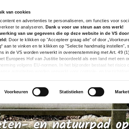
nd
Poi
Blotevoeten- en natuurpad op kasteel Ippenb
ik van cookies
ontent en advertenties te personaliseren, om functies voor soci
verkeer te analyseren.
Dank u voor uw steun aan ons werk!
werking van uw gegevens die op deze website in de VS doo
eld:
Door te klikken op "Accepteer graag alle" of door „Voorkeur
g“ aan te vinken en te klikken op "Selectie handmatig instellen", 
 in de VS worden verwerkt in overeenstemming met Art. 49 (1) z
t Europees Hof van Justitie beoordeeld als een land met een o
rming volgens EU-normen. In het bijzonder bestaat het risico 
nse autoriteiten worden verwerkt voor controle- en toezichtdoe
echtsmiddel. Indien u op "Selectie handmatig instellen" klikt en 
statistieken of marketing) hebt geselecteerd, zal de hierboven
en. Voor meer informatie, zie onze privacyverklaring.
Voorkeuren
Statistieken
Market
r gedetailleerde informatie:
Privacybeleid
|
Impressum
eten- en natuurpad op