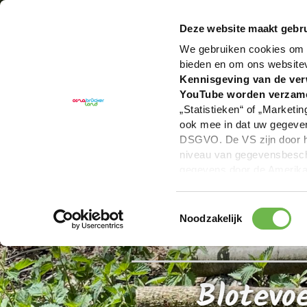
U bent hier:
Hartelijk welkom in het Osnabrücker La
Deze website maakt gebru
We gebruiken cookies om c
bieden en om ons website
Kennisgeving van de ver
YouTube worden verzam
„Statistieken“ of „Marketin
ook mee in dat uw gegevens
DSGVO. De VS zijn door he
niveau van gegevensbesche
gegevens door de Amerikaa
mogelijk ook zonder enig r
keuzevakken (voorkeuren, 
Toestemmingsselectie
overdracht niet plaatsvind
Noodzakelijk
We geven u hier graag mee
Blotevo